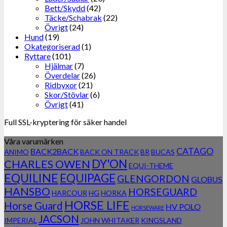
Bett/Skydd
(42)
Täcke/Schabrak
(22)
Övrigt
(24)
Hund
(19)
Okategoriserad
(1)
Ryttare
(101)
Hjälmar
(7)
Överdelar
(26)
Ridbyxor
(21)
Skor/Stövlar
(6)
Övrigt
(41)
Full SSL-kryptering för säker handel
Våra varumärken
CATAGO
BACK2BACK
ANIMO
BACK ON TRACK
BR
BUCAS
DY'ON
CHARLES OWEN
EQUI-THEME
EQUILINE
EQUIPAGE
GLENGORDON
GLOBUS
HANSBO
HORSEGUARD
HARCOUR
HG
HORKA
HORSE LIFE
Horse Guard
HV POLO
HORSEWARE
JACSON
IMPERIAL
JOHN WHITAKER
KINGSLAND