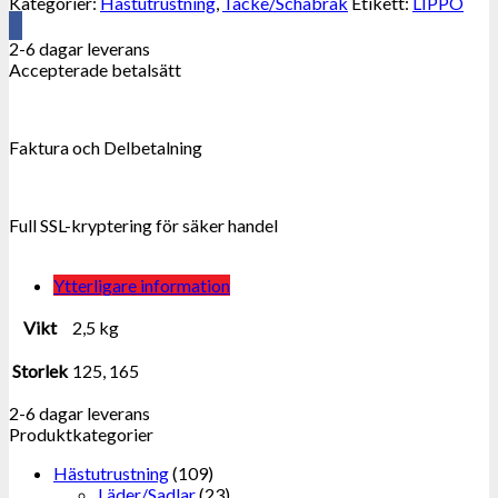
Kategorier:
Hästutrustning
,
Täcke/Schabrak
Etikett:
LIPPO
mängd
2-6 dagar leverans
Accepterade betalsätt
Faktura och Delbetalning
Full SSL-kryptering för säker handel
Ytterligare information
Vikt
2,5 kg
Storlek
125, 165
2-6 dagar leverans
Produktkategorier
Hästutrustning
(109)
Läder/Sadlar
(23)