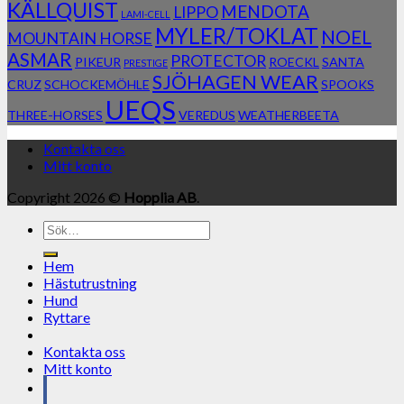
KÄLLQUIST
MENDOTA
LIPPO
LAMI-CELL
MYLER/TOKLAT
NOEL
MOUNTAIN HORSE
ASMAR
PROTECTOR
PIKEUR
ROECKL
SANTA
PRESTIGE
SJÖHAGEN WEAR
CRUZ
SCHOCKEMÖHLE
SPOOKS
UEQS
THREE-HORSES
VEREDUS
WEATHERBEETA
Kontakta oss
Mitt konto
Copyright 2026 ©
Hopplia AB
.
Sök
efter:
Hem
Hästutrustning
Hund
Ryttare
Kontakta oss
Mitt konto