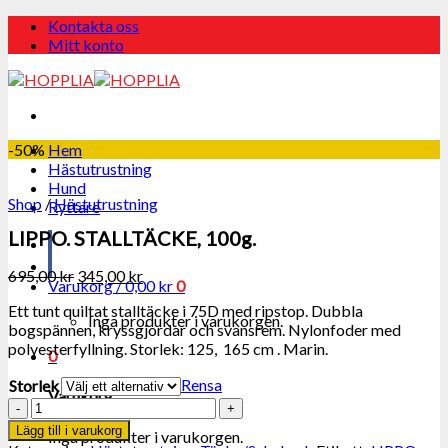
Skip
Kontakta oss
to
Mitt konto
content
-50%
Hem
Hästutrustning
Hund
Shop
/
Hästutrustning
Ryttare
LIPPO. STALLTÄCKE, 100g.
695,00
kr
345,00
kr
Varukorg /
0,00
kr
0
Ett tunt quiltat stalltäcke i 75D med ripstop. Dubbla
Inga produkter i varukorgen.
bogspännen, kryssgjordar och svansrem. Nylonfoder med
polyesterfyllning. Storlek: 125, 165 cm . Marin.
0
Rensa
Storlek
Varukorg
LIPPO.
STALLTÄCKE,
Lägg till i varukorg
Inga produkter i varukorgen.
100g.