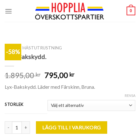
Skip
0
to
content
SHOP
/
HÄSTUTRUSTNING
-58%
Lyx- Bakskydd.
1.895,00
795,00
kr
kr
Lyx-Bakskydd. Läder med Fårskinn, Bruna.
RENSA
STORLEK
Lyx- Bakskydd. mängd
LÄGG TILL I VARUKORG