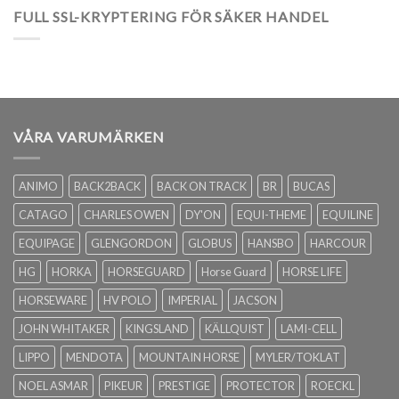
FULL SSL-KRYPTERING FÖR SÄKER HANDEL
VÅRA VARUMÄRKEN
ANIMO
BACK2BACK
BACK ON TRACK
BR
BUCAS
CATAGO
CHARLES OWEN
DY'ON
EQUI-THEME
EQUILINE
EQUIPAGE
GLENGORDON
GLOBUS
HANSBO
HARCOUR
HG
HORKA
HORSEGUARD
Horse Guard
HORSE LIFE
HORSEWARE
HV POLO
IMPERIAL
JACSON
JOHN WHITAKER
KINGSLAND
KÄLLQUIST
LAMI-CELL
LIPPO
MENDOTA
MOUNTAIN HORSE
MYLER/TOKLAT
NOEL ASMAR
PIKEUR
PRESTIGE
PROTECTOR
ROECKL