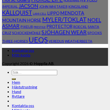
HORSEWARE
JACSON
IMPERIAL
JOHN WHITAKER
KINGSLAND
KÄLLQUIST
MENDOTA
LIPPO
LAMI-CELL
MYLER/TOKLAT
NOEL
MOUNTAIN HORSE
ASMAR
PROTECTOR
PIKEUR
ROECKL
SANTA
PRESTIGE
SJÖHAGEN WEAR
CRUZ
SCHOCKEMÖHLE
SPOOKS
UEQS
THREE-HORSES
VEREDUS
WEATHERBEETA
Kontakta oss
Mitt konto
Copyright 2026 ©
Hopplia AB
.
Sök
efter:
Hem
Hästutrustning
Hund
Ryttare
Kontakta oss