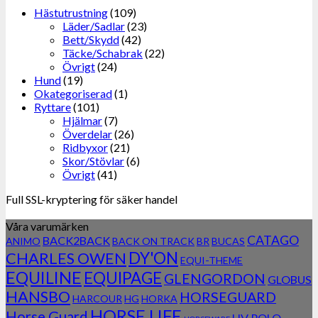
Hästutrustning
(109)
Läder/Sadlar
(23)
Bett/Skydd
(42)
Täcke/Schabrak
(22)
Övrigt
(24)
Hund
(19)
Okategoriserad
(1)
Ryttare
(101)
Hjälmar
(7)
Överdelar
(26)
Ridbyxor
(21)
Skor/Stövlar
(6)
Övrigt
(41)
Full SSL-kryptering för säker handel
Våra varumärken
CATAGO
BACK2BACK
ANIMO
BACK ON TRACK
BR
BUCAS
DY'ON
CHARLES OWEN
EQUI-THEME
EQUILINE
EQUIPAGE
GLENGORDON
GLOBUS
HANSBO
HORSEGUARD
HARCOUR
HG
HORKA
HORSE LIFE
Horse Guard
HV POLO