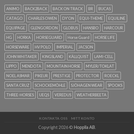
ANIMO
BACK2BACK
BACK ON TRACK
BR
BUCAS
CATAGO
CHARLES OWEN
DY'ON
EQUI-THEME
EQUILINE
EQUIPAGE
GLENGORDON
GLOBUS
HANSBO
HARCOUR
HG
HORKA
HORSEGUARD
Horse Guard
HORSE LIFE
HORSEWARE
HV POLO
IMPERIAL
JACSON
JOHN WHITAKER
KINGSLAND
KÄLLQUIST
LAMI-CELL
LIPPO
MENDOTA
MOUNTAIN HORSE
MYLER/TOKLAT
NOEL ASMAR
PIKEUR
PRESTIGE
PROTECTOR
ROECKL
SANTA CRUZ
SCHOCKEMÖHLE
SJÖHAGEN WEAR
SPOOKS
THREE-HORSES
UEQS
VEREDUS
WEATHERBEETA
KONTAKTA OSS
MITT KONTO
Copyright 2026 ©
Hopplia AB
.