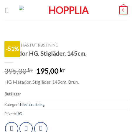
Skip
0
to
content
SHOP
/
HÄSTUTRUSTNING
-51%
Matador HG. Stigläder, 145cm.
395,00
195,00
kr
kr
HG Matador. Stigläder, 145cm, Brun.
Slut i lager
Kategori:
Hästutrustning
Etikett:
HG