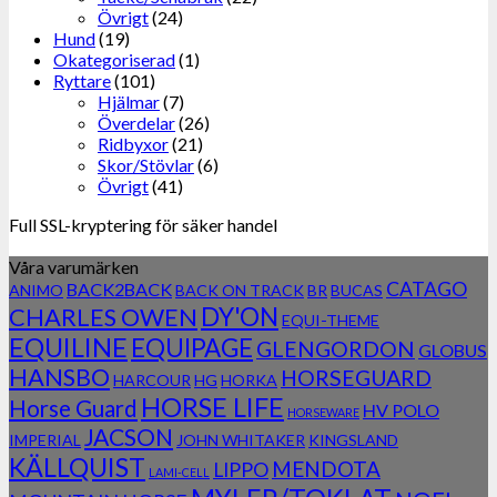
Övrigt
(24)
Hund
(19)
Okategoriserad
(1)
Ryttare
(101)
Hjälmar
(7)
Överdelar
(26)
Ridbyxor
(21)
Skor/Stövlar
(6)
Övrigt
(41)
Full SSL-kryptering för säker handel
Våra varumärken
CATAGO
BACK2BACK
ANIMO
BACK ON TRACK
BR
BUCAS
DY'ON
CHARLES OWEN
EQUI-THEME
EQUILINE
EQUIPAGE
GLENGORDON
GLOBUS
HANSBO
HORSEGUARD
HARCOUR
HG
HORKA
HORSE LIFE
Horse Guard
HV POLO
HORSEWARE
JACSON
IMPERIAL
JOHN WHITAKER
KINGSLAND
KÄLLQUIST
MENDOTA
LIPPO
LAMI-CELL