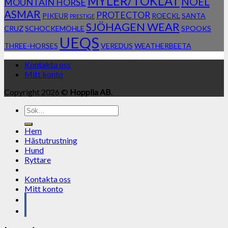
MYLER/TOKLAT
NOEL
MOUNTAIN HORSE
ASMAR
PROTECTOR
PIKEUR
ROECKL
SANTA
PRESTIGE
SJÖHAGEN WEAR
CRUZ
SCHOCKEMÖHLE
SPOOKS
UEQS
THREE-HORSES
VEREDUS
WEATHERBEETA
Kontakta oss
Mitt konto
Copyright 2026 ©
Hopplia AB
.
Sök
efter:
Hem
Hästutrustning
Hund
Ryttare
Kontakta oss
Mitt konto