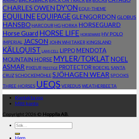
ANIMO
BACK ON TRACK
BR
BUCAS
DY'ON
CHARLES OWEN
EQUI-THEME
EQUILINE
EQUIPAGE
GLENGORDON
GLOBUS
HANSBO
HORSEGUARD
HARCOUR
HG
HORKA
HORSE LIFE
Horse Guard
HV POLO
HORSEWARE
JACSON
IMPERIAL
JOHN WHITAKER
KINGSLAND
KÄLLQUIST
MENDOTA
LIPPO
LAMI-CELL
MYLER/TOKLAT
NOEL
MOUNTAIN HORSE
ASMAR
PROTECTOR
PIKEUR
ROECKL
SANTA
PRESTIGE
SJÖHAGEN WEAR
CRUZ
SCHOCKEMÖHLE
SPOOKS
UEQS
THREE-HORSES
VEREDUS
WEATHERBEETA
Kontakta oss
Mitt konto
Copyright 2026 ©
Hopplia AB
.
Sök
efter:
Hem