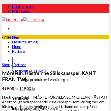
Skip
Kontakta oss
to
Mitt konto
content
-74%
Hem
Hästutrustning
Hund
Ryttare
Shop
/
Ryttare
Varukorg /
0,00
kr
0
MoreFun. Hästminne Sällskapsspel. KÄNT
FRÅN TV4.
Inga produkter i varukorgen.
0
499,00
kr
129,00
kr
Hästminne™ ETT MÅSTE FÖR ALLA SOM GILLAR HÄSTAT!
Varukorg
Är ett roligt och spännande kunskapsspel som lär dig mer om
hästen, vad hästen behöver och att ta hand om den på ett
Inga produkter i varukorgen.