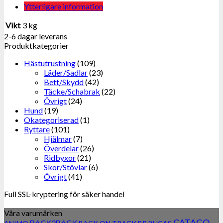
Ytterligare information
Vikt
3 kg
2-6 dagar leverans
Produktkategorier
Hästutrustning
(109)
Läder/Sadlar
(23)
Bett/Skydd
(42)
Täcke/Schabrak
(22)
Övrigt
(24)
Hund
(19)
Okategoriserad
(1)
Ryttare
(101)
Hjälmar
(7)
Överdelar
(26)
Ridbyxor
(21)
Skor/Stövlar
(6)
Övrigt
(41)
Full SSL-kryptering för säker handel
Våra varumärken
CATAGO
BACK2BACK