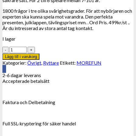
säkrare sätt. För 2 till 6 spelare mellan 7-101 år.
1800 frågor i tre olika svårighetsgrader. För att nybörjaren och
experten ska kunna spela mot varandra. Den perfekta
presenten, julklappen, tävlingspriset mm. . Ord Pris. 499kr/st ..
Är du intresserad av stora antal tag kontakt.
I lager
MoreFun.
Hästminne
Lägg till i varukorg
Sällskapsspel.
Kategorier:
Övrigt
,
Ryttare
Etikett:
MOREFUN
KÄNT
FRÅN
2-6 dagar leverans
TV4.
Accepterade betalsätt
mängd
Faktura och Delbetalning
Full SSL-kryptering för säker handel