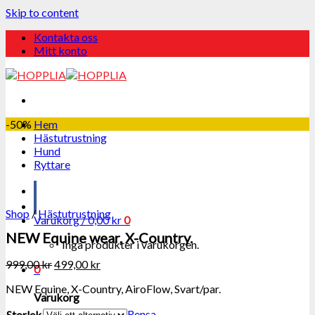
Skip to content
Kontakta oss
Mitt konto
-50%
Hem
Hästutrustning
Hund
Ryttare
Shop
/
Hästutrustning
Varukorg /
0,00
kr
0
NEW Equine wear, X-Country.
Inga produkter i varukorgen.
999,00
kr
499,00
kr
0
NEW Equine, X-Country, AiroFlow, Svart/par.
Varukorg
Rensa
Storlek