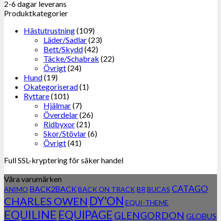
2-6 dagar leverans
Produktkategorier
Hästutrustning
(109)
Läder/Sadlar
(23)
Bett/Skydd
(42)
Täcke/Schabrak
(22)
Övrigt
(24)
Hund
(19)
Okategoriserad
(1)
Ryttare
(101)
Hjälmar
(7)
Överdelar
(26)
Ridbyxor
(21)
Skor/Stövlar
(6)
Övrigt
(41)
Full SSL-kryptering för säker handel
Våra varumärken
CATAGO
BACK2BACK
ANIMO
BACK ON TRACK
BR
BUCAS
DY'ON
CHARLES OWEN
EQUI-THEME
EQUILINE
EQUIPAGE
GLENGORDON
GLOBUS