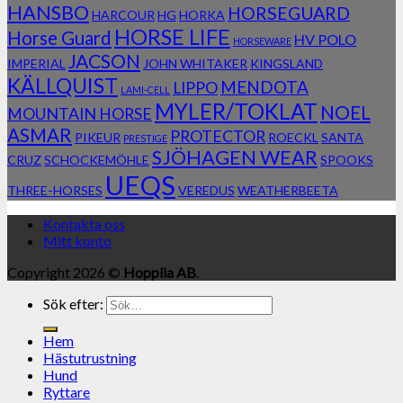
HANSBO
HORSEGUARD
HARCOUR
HG
HORKA
HORSE LIFE
Horse Guard
HV POLO
HORSEWARE
JACSON
IMPERIAL
JOHN WHITAKER
KINGSLAND
KÄLLQUIST
MENDOTA
LIPPO
LAMI-CELL
MYLER/TOKLAT
NOEL
MOUNTAIN HORSE
ASMAR
PROTECTOR
PIKEUR
ROECKL
SANTA
PRESTIGE
SJÖHAGEN WEAR
CRUZ
SCHOCKEMÖHLE
SPOOKS
UEQS
THREE-HORSES
VEREDUS
WEATHERBEETA
Kontakta oss
Mitt konto
Copyright 2026 ©
Hopplia AB
.
Sök efter:
Hem
Hästutrustning
Hund
Ryttare