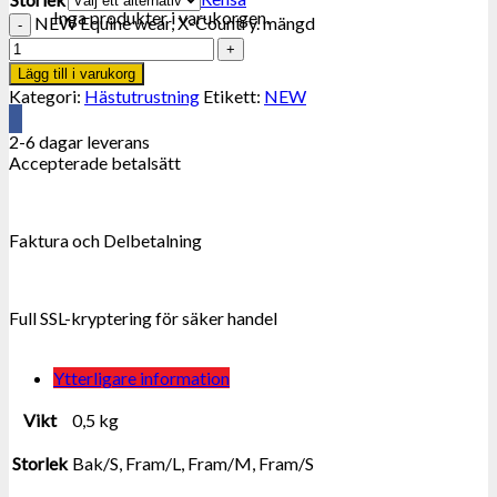
Inga produkter i varukorgen.
NEW Equine wear, X-Country. mängd
Lägg till i varukorg
Kategori:
Hästutrustning
Etikett:
NEW
2-6 dagar leverans
Accepterade betalsätt
Faktura och Delbetalning
Full SSL-kryptering för säker handel
Ytterligare information
Vikt
0,5 kg
Storlek
Bak/S, Fram/L, Fram/M, Fram/S