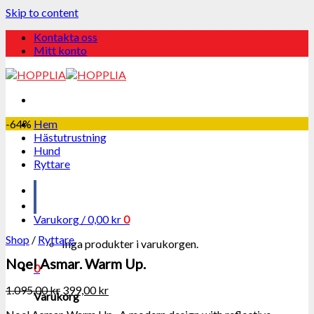
Skip to content
Kontakta oss
Mitt konto
-64%
Hem
Hästutrustning
Hund
Ryttare
Varukorg /
0,00
kr
0
Shop
/
Ryttare
Inga produkter i varukorgen.
Noel Asmar. Warm Up.
0
1.095,00
kr
399,00
kr
Varukorg