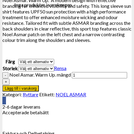
Noel Asmar. Warm Up. A modern design with reflective
Inga produkter i varukorgen.
branding for enhanced visibility and safety. This long sleeve sun
shirt features UPF50 sun protection with a high performance
treatment to offer enhanced moisture wicking and odour
resistance. Tailored fit with subtle ASMAR branding across the
back shoulders in clear reflective, this sport top features classic
Noel Asmar patch on the left chest and a narrow contrasting
colour trim along the shoulders and sleeves.
Färg
Rensa
Storlek
Noel Asmar. Warm Up. mängd
Lägg till i varukorg
Kategori:
Ryttare
Etikett:
NOEL ASMAR
2-6 dagar leverans
Accepterade betalsätt
Faktura och Delbetalning