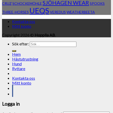
SJÖHAGEN WEAR
CRUZ
SCHOCKEMÖHLE
SPOOKS
UEQS
THREE-HORSES
VEREDUS
WEATHERBEETA
Kontakta oss
Mitt konto
Copyright 2026 ©
Hopplia AB
.
Sök efter:
Hem
Hästutrustning
Hund
Ryttare
Kontakta oss
Mitt konto
Logga in