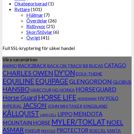
Okategoriserad
(1)
Ryttare
(101)
Hjälmar
(7)
Överdelar
(26)
Ridbyxor
(21)
Skor/Stövlar
(6)
Övrigt
(41)
Full SSL-kryptering för säker handel
Våra varumärken
CATAGO
BACK2BACK
ANIMO
BACK ON TRACK
BR
BUCAS
DY'ON
CHARLES OWEN
EQUI-THEME
EQUILINE
EQUIPAGE
GLENGORDON
GLOBUS
HANSBO
HORSEGUARD
HARCOUR
HG
HORKA
HORSE LIFE
Horse Guard
HV POLO
HORSEWARE
JACSON
IMPERIAL
JOHN WHITAKER
KINGSLAND
KÄLLQUIST
MENDOTA
LIPPO
LAMI-CELL
MYLER/TOKLAT
NOEL
MOUNTAIN HORSE
ASMAR
PROTECTOR
PIKEUR
ROECKL
SANTA
PRESTIGE