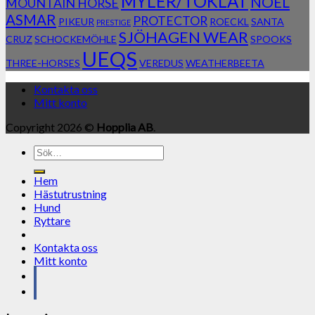
MYLER/TOKLAT
NOEL
MOUNTAIN HORSE
ASMAR
PROTECTOR
PIKEUR
ROECKL
SANTA
PRESTIGE
SJÖHAGEN WEAR
CRUZ
SCHOCKEMÖHLE
SPOOKS
UEQS
THREE-HORSES
VEREDUS
WEATHERBEETA
Kontakta oss
Mitt konto
Copyright 2026 ©
Hopplia AB
.
Sök
efter:
Hem
Hästutrustning
Hund
Ryttare
Kontakta oss
Mitt konto