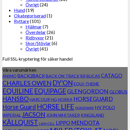
Övrigt
(24)
Hund
(19)
Okategoriserad
(1)
Ryttare
(101)
Hjälmar
(7)
Överdelar
(26)
Ridbyxor
(21)
Skor/Stövlar
(6)
Övrigt
(41)
Full SSL-kryptering för säker handel
Våra varumärken
CATAGO
BACK2BACK
ANIMO
BACK ON TRACK
BR
BUCAS
DY'ON
CHARLES OWEN
EQUI-THEME
EQUILINE
EQUIPAGE
GLENGORDON
GLOBUS
HANSBO
HORSEGUARD
HARCOUR
HG
HORKA
HORSE LIFE
Horse Guard
HV POLO
HORSEWARE
JACSON
IMPERIAL
JOHN WHITAKER
KINGSLAND
KÄLLQUIST
MENDOTA
LIPPO
LAMI-CELL