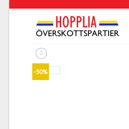
Skip
to
content
-50%