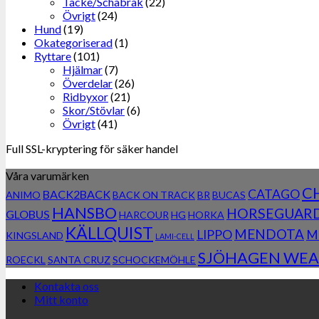
Täcke/Schabrak
(22)
Övrigt
(24)
Hund
(19)
Okategoriserad
(1)
Ryttare
(101)
Hjälmar
(7)
Överdelar
(26)
Ridbyxor
(21)
Skor/Stövlar
(6)
Övrigt
(41)
Full SSL-kryptering för säker handel
Våra varumärken
C
CATAGO
BACK2BACK
ANIMO
BACK ON TRACK
BR
BUCAS
HANSBO
HORSEGUAR
GLOBUS
HARCOUR
HG
HORKA
KÄLLQUIST
MENDOTA
LIPPO
M
KINGSLAND
LAMI-CELL
SJÖHAGEN WEA
ROECKL
SANTA CRUZ
SCHOCKEMÖHLE
Kontakta oss
Mitt konto