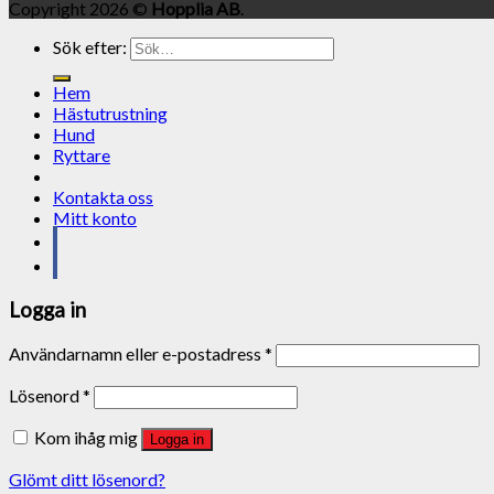
Copyright 2026 ©
Hopplia AB
.
Sök efter:
Hem
Hästutrustning
Hund
Ryttare
Kontakta oss
Mitt konto
Logga in
Användarnamn eller e-postadress
*
Lösenord
*
Kom ihåg mig
Logga in
Glömt ditt lösenord?