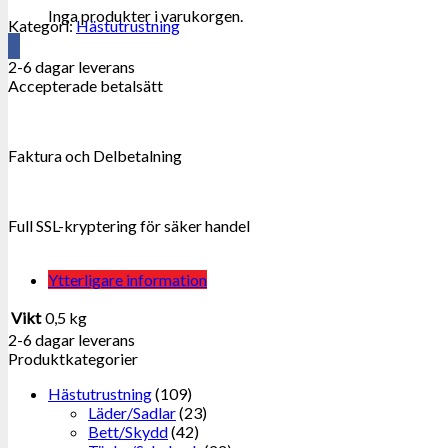
Inga produkter i varukorgen.
Kategori:
Hästutrustning
2-6 dagar leverans
Accepterade betalsätt
Faktura och Delbetalning
Full SSL-kryptering för säker handel
Ytterligare information
Vikt
0,5 kg
2-6 dagar leverans
Produktkategorier
Hästutrustning
(109)
Läder/Sadlar
(23)
Bett/Skydd
(42)