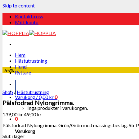
Skip to content
Kontakta oss
Mitt konto
Hem
Hästutrustning
Hund
-65%
Ryttare
Shop
/
Hästutrustning
Varukorg /
0,00
kr
0
Pälsfodrad Nylongrimma.
Inga produkter i varukorgen.
139,00
kr
49,00
kr
0
Pälsfodrad Nylongrimma. Grön/Grön med mässingsbeslag. Str P
Varukorg
Slut i lager