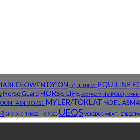
DY'ON
EQUILINE
E
HARLES OWEN
EQUI-THEME
HORSE LIFE
D
Horse Guard
HV POLO
IMPER
HORSEWARE
MYLER/TOKLAT
NOEL ASM
OUNTAIN HORSE
UEQS
R
SPOOKS
THREE-HORSES
VEREDUS
WEATHERBEETA