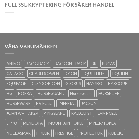
FULL SSL-KRYPTERING FÖR SÄKER HANDEL
VÅRA VARUMÄRKEN
ANIMO
BACK2BACK
BACK ON TRACK
BR
BUCAS
CATAGO
CHARLES OWEN
DY'ON
EQUI-THEME
EQUILINE
EQUIPAGE
GLENGORDON
GLOBUS
HANSBO
HARCOUR
HG
HORKA
HORSEGUARD
Horse Guard
HORSE LIFE
HORSEWARE
HV POLO
IMPERIAL
JACSON
JOHN WHITAKER
KINGSLAND
KÄLLQUIST
LAMI-CELL
LIPPO
MENDOTA
MOUNTAIN HORSE
MYLER/TOKLAT
NOEL ASMAR
PIKEUR
PRESTIGE
PROTECTOR
ROECKL