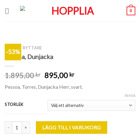
Skip
0
to
content
SHOP
/
RYTTARE
-53%
Pessoa, Dunjacka
1.895,00
895,00
kr
kr
Pessoa, Torres, Dunjacka Herr, svart.
RENSA
STORLEK
Pessoa, Dunjacka mängd
LÄGG TILL I VARUKORG