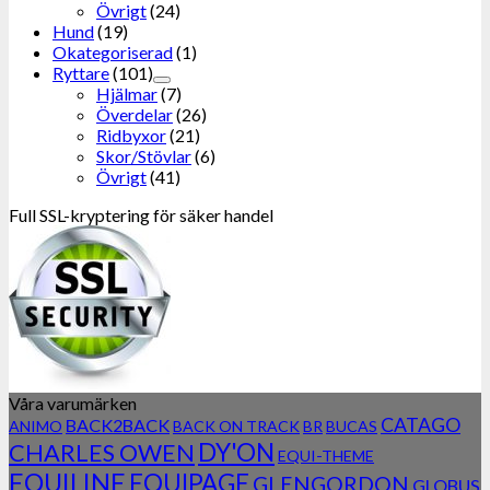
Övrigt
(24)
Hund
(19)
Okategoriserad
(1)
Ryttare
(101)
Hjälmar
(7)
Överdelar
(26)
Ridbyxor
(21)
Skor/Stövlar
(6)
Övrigt
(41)
Full SSL-kryptering för säker handel
Våra varumärken
CATAGO
BACK2BACK
ANIMO
BACK ON TRACK
BR
BUCAS
DY'ON
CHARLES OWEN
EQUI-THEME
EQUILINE
EQUIPAGE
GLENGORDON
GLOBUS