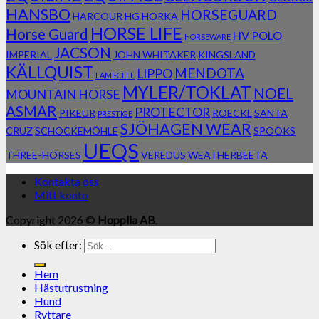
HANSBO
HORSEGUARD
HARCOUR
HG
HORKA
HORSE LIFE
Horse Guard
HV POLO
HORSEWARE
JACSON
IMPERIAL
JOHN WHITAKER
KINGSLAND
KÄLLQUIST
MENDOTA
LIPPO
LAMI-CELL
MYLER/TOKLAT
NOEL
MOUNTAIN HORSE
ASMAR
PROTECTOR
PIKEUR
ROECKL
SANTA
PRESTIGE
SJÖHAGEN WEAR
CRUZ
SCHOCKEMÖHLE
SPOOKS
UEQS
THREE-HORSES
VEREDUS
WEATHERBEETA
Kontakta oss
Mitt konto
Copyright 2026 ©
Hopplia AB
.
Sök efter:
Hem
Hästutrustning
Hund
Ryttare