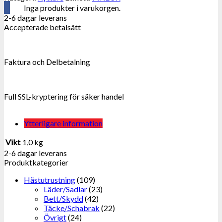
Inga produkter i varukorgen.
2-6 dagar leverans
Accepterade betalsätt
Faktura och Delbetalning
Full SSL-kryptering för säker handel
Ytterligare information
Vikt
1,0 kg
2-6 dagar leverans
Produktkategorier
Hästutrustning
(109)
Läder/Sadlar
(23)
Bett/Skydd
(42)
Täcke/Schabrak
(22)
Övrigt
(24)