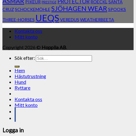
ASMAR
PROTECTOR
PIKEUR
ROECKL
SANTA
PRESTIGE
SJÖHAGEN WEAR
CRUZ
SCHOCKEMÖHLE
SPOOKS
UEQS
THREE-HORSES
VEREDUS
WEATHERBEETA
Kontakta oss
Mitt konto
Copyright 2026 ©
Hopplia AB
.
Sök efter:
Hem
Hästutrustning
Hund
Ryttare
Kontakta oss
Mitt konto
Logga in