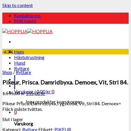
Skip to content
Kontakta oss
Mitt konto
-63%
Hem
Hästutrustning
Hund
Ryttare
Shop
/
Ryttare
Pikeur, Prisca. Damridbyxa. Demoex, Vit, Strl 84.
Varukorg /
0,00
kr
0
1.595,00
kr
595,00
kr
Inga produkter i varukorgen.
Pikeur Prisca. Damridbyxa,Tygskodd, Vit, Strl 84. Demoex=
Fläck måste tvättas.
0
Slut i lager
Varukorg
Kategori:
Ryttare
Etikett:
PIKEUR