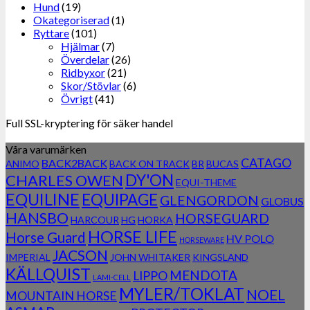
Hund
(19)
Okategoriserad
(1)
Ryttare
(101)
Hjälmar
(7)
Överdelar
(26)
Ridbyxor
(21)
Skor/Stövlar
(6)
Övrigt
(41)
Full SSL-kryptering för säker handel
Våra varumärken
CATAGO
BACK2BACK
ANIMO
BACK ON TRACK
BR
BUCAS
DY'ON
CHARLES OWEN
EQUI-THEME
EQUILINE
EQUIPAGE
GLENGORDON
GLOBUS
HANSBO
HORSEGUARD
HARCOUR
HG
HORKA
HORSE LIFE
Horse Guard
HV POLO
HORSEWARE
JACSON
IMPERIAL
JOHN WHITAKER
KINGSLAND
KÄLLQUIST
MENDOTA
LIPPO
LAMI-CELL
MYLER/TOKLAT
NOEL
MOUNTAIN HORSE