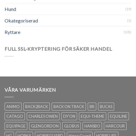
Hund
(19)
Okategoriserad
(1)
Ryttare
(101)
FULL SSL-KRYPTERING FÖR SÄKER HANDEL
VÅRA VARUMÄRKEN
ANIMO
BACK2BACK
BACK ON TRACK
BR
BUCAS
CATAGO
CHARLES OWEN
DY'ON
EQUI-THEME
EQUILINE
EQUIPAGE
GLENGORDON
GLOBUS
HANSBO
HARCOUR
HG
HORKA
HORSEGUARD
Horse Guard
HORSE LIFE