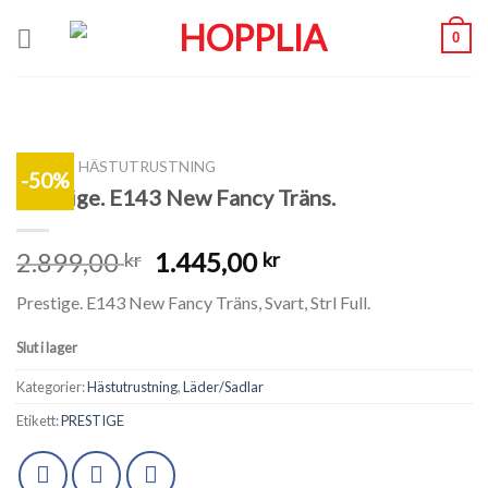
Skip
0
to
content
SHOP
/
HÄSTUTRUSTNING
-50%
Prestige. E143 New Fancy Träns.
2.899,00
1.445,00
kr
kr
Prestige. E143 New Fancy Träns, Svart, Strl Full.
Slut i lager
Kategorier:
Hästutrustning
,
Läder/Sadlar
Etikett:
PRESTIGE