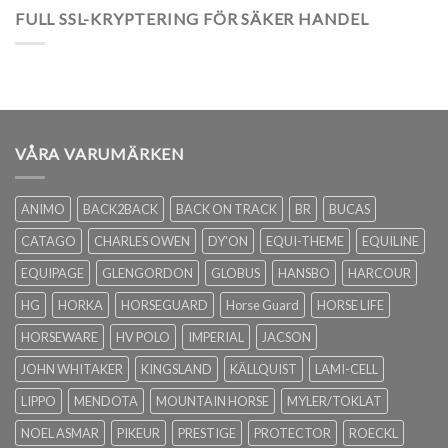
FULL SSL-KRYPTERING FÖR SÄKER HANDEL
VÅRA VARUMÄRKEN
ANIMO
BACK2BACK
BACK ON TRACK
BR
BUCAS
CATAGO
CHARLES OWEN
DY'ON
EQUI-THEME
EQUILINE
EQUIPAGE
GLENGORDON
GLOBUS
HANSBO
HARCOUR
HG
HORKA
HORSEGUARD
Horse Guard
HORSE LIFE
HORSEWARE
HV POLO
IMPERIAL
JACSON
JOHN WHITAKER
KINGSLAND
KÄLLQUIST
LAMI-CELL
LIPPO
MENDOTA
MOUNTAIN HORSE
MYLER/TOKLAT
NOEL ASMAR
PIKEUR
PRESTIGE
PROTECTOR
ROECKL