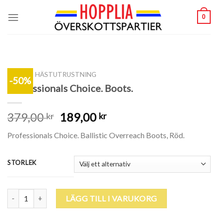
Skip
0
to
content
SHOP
/
HÄSTUTRUSTNING
-50%
Professionals Choice. Boots.
379,00
189,00
kr
kr
Professionals Choice. Ballistic Overreach Boots, Röd.
STORLEK
Professionals Choice. Boots. mängd
LÄGG TILL I VARUKORG