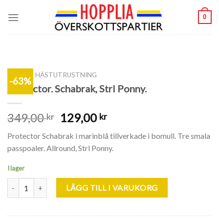
Skip
0
to
content
SHOP
/
HÄSTUTRUSTNING
-63%
Protector. Schabrak, Strl Ponny.
349,00
129,00
kr
kr
Protector Schabrak i marinblå tillverkade i bomull. Tre smala
passpoaler. Allround, Strl Ponny.
I lager
Protector. Schabrak, Strl Ponny. mängd
LÄGG TILL I VARUKORG