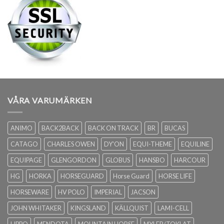
VÅRA VARUMÄRKEN
ANIMO
BACK2BACK
BACK ON TRACK
BR
BUCAS
CATAGO
CHARLES OWEN
DY'ON
EQUI-THEME
EQUILINE
EQUIPAGE
GLENGORDON
GLOBUS
HANSBO
HARCOUR
HG
HORKA
HORSEGUARD
Horse Guard
HORSE LIFE
HORSEWARE
HV POLO
IMPERIAL
JACSON
JOHN WHITAKER
KINGSLAND
KÄLLQUIST
LAMI-CELL