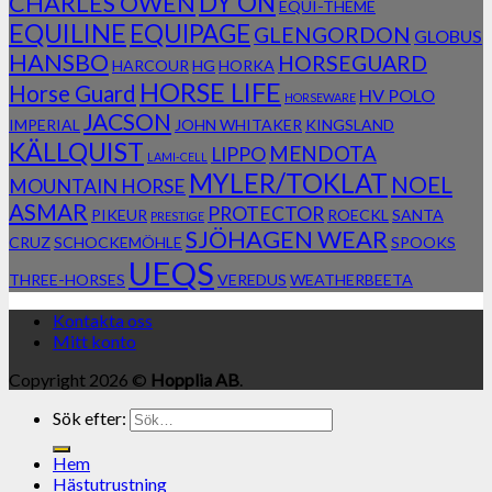
DY'ON
CHARLES OWEN
EQUI-THEME
EQUILINE
EQUIPAGE
GLENGORDON
GLOBUS
HANSBO
HORSEGUARD
HARCOUR
HG
HORKA
HORSE LIFE
Horse Guard
HV POLO
HORSEWARE
JACSON
IMPERIAL
JOHN WHITAKER
KINGSLAND
KÄLLQUIST
MENDOTA
LIPPO
LAMI-CELL
MYLER/TOKLAT
NOEL
MOUNTAIN HORSE
ASMAR
PROTECTOR
PIKEUR
ROECKL
SANTA
PRESTIGE
SJÖHAGEN WEAR
CRUZ
SCHOCKEMÖHLE
SPOOKS
UEQS
THREE-HORSES
VEREDUS
WEATHERBEETA
Kontakta oss
Mitt konto
Copyright 2026 ©
Hopplia AB
.
Sök efter:
Hem
Hästutrustning