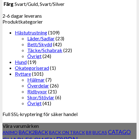
Färg
Svart/Guld, Svart/Silver
2-6 dagar leverans
Produktkategorier
Hästutrustning
(109)
Läder/Sadlar
(23)
Bett/Skydd
(42)
Täcke/Schabrak
(22)
Övrigt
(24)
Hund
(19)
Okategoriserad
(1)
Ryttare
(101)
Hjälmar
(7)
Överdelar
(26)
Ridbyxor
(21)
Skor/Stövlar
(6)
Övrigt
(41)
Full SSL-kryptering för säker handel
Våra varumärken
CATAGO
BACK2BACK
ANIMO
BACK ON TRACK
BR
BUCAS