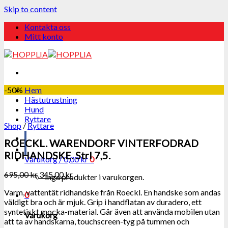
Skip to content
Kontakta oss
Mitt konto
-50%
Hem
Hästutrustning
Hund
Ryttare
Shop
/
Ryttare
ROECKL. WARENDORF VINTERFODRAD
RIDHANDSKE. Strl 7,5.
Varukorg /
0,00
kr
0
695,00
kr
345,00
kr
Inga produkter i varukorgen.
Varm, vattentät ridhandske från Roeckl. En handske som andas
0
väldigt bra och är mjuk. Grip i handflatan av duradero, ett
syntetiskt mocka-material. Går även att använda mobilen utan
Varukorg
att ta av handskarna, touchscreen-tyg på tummen och