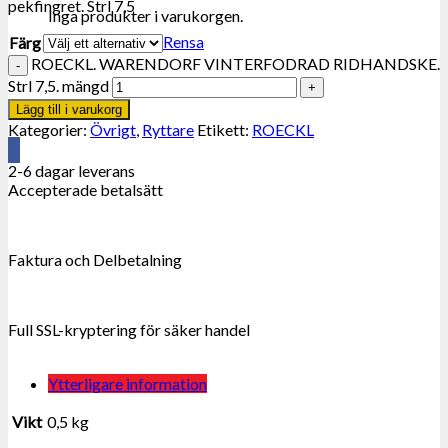
pekfingret. Strl 7,5
Inga produkter i varukorgen.
Rensa
Färg
ROECKL. WARENDORF VINTERFODRAD RIDHANDSKE.
Strl 7,5. mängd
Lägg till i varukorg
Kategorier:
Övrigt
,
Ryttare
Etikett:
ROECKL
2-6 dagar leverans
Accepterade betalsätt
Faktura och Delbetalning
Full SSL-kryptering för säker handel
Ytterligare information
Vikt
0,5 kg