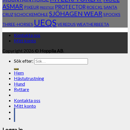
ASMAR
PROTECTOR
PIKEUR
ROECKL
SANTA
PRESTIGE
SJÖHAGEN WEAR
CRUZ
SCHOCKEMÖHLE
SPOOKS
UEQS
THREE-HORSES
VEREDUS
WEATHERBEETA
Kontakta oss
Mitt konto
Copyright 2026 ©
Hopplia AB
.
Sök efter:
Hem
Hästutrustning
Hund
Ryttare
Kontakta oss
Mitt konto