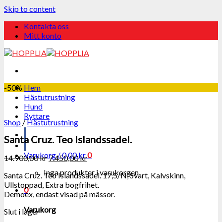
Skip to content
Kontakta oss
Mitt konto
-50%
Hem
Hästutrustning
Hund
Ryttare
Shop
/
Hästutrustning
Santa Cruz. Teo Islandssadel.
Varukorg /
0,00
kr
0
14.900,00
kr
7.450,00
kr
Inga produkter i varukorgen.
Santa Cruz. Teo Islandssadel. 17,5/N, Svart, Kalvskinn,
Ullstoppad, Extra bogfrihet.
0
Demoex, endast visad på mässor.
Varukorg
Slut i lager