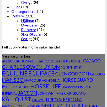
Övrigt
(24)
Hund
(19)
Okategoriserad
(1)
Ryttare
(101)
Hjälmar
(7)
Överdelar
(26)
Ridbyxor
(21)
Skor/Stövlar
(6)
Övrigt
(41)
Full SSL-kryptering för säker handel
Våra varumärken
CATAGO
BACK2BACK
ANIMO
BACK ON TRACK
BR
BUCAS
DY'ON
CHARLES OWEN
EQUI-THEME
EQUILINE
EQUIPAGE
GLENGORDON
GLOBUS
HANSBO
HORSEGUARD
HARCOUR
HG
HORKA
HORSE LIFE
Horse Guard
HV POLO
HORSEWARE
JACSON
IMPERIAL
JOHN WHITAKER
KINGSLAND
KÄLLQUIST
MENDOTA
LIPPO
LAMI-CELL
MYLER/TOKLAT
NOEL
MOUNTAIN HORSE