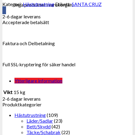
Kategori:
Hästutrustning
Etikett:
SANTA CRUZ
Inga produkter i varukorgen.
2-6 dagar leverans
Accepterade betalsätt
Faktura och Delbetalning
Full SSL-kryptering för säker handel
Ytterligare information
Vikt
15 kg
2-6 dagar leverans
Produktkategorier
Hästutrustning
(109)
Läder/Sadlar
(23)
Bett/Skydd
(42)
Täcke/Schabrak
(22)