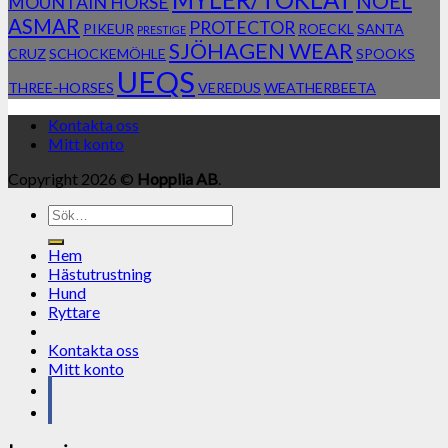
NOEL
MOUNTAIN HORSE
ASMAR
PROTECTOR
PIKEUR
ROECKL
SANTA
PRESTIGE
SJÖHAGEN WEAR
CRUZ
SCHOCKEMÖHLE
SPOOKS
UEQS
THREE-HORSES
VEREDUS
WEATHERBEETA
Kontakta oss
Mitt konto
Copyright 2026 ©
Hopplia AB
.
Sök
efter:
Hem
Hästutrustning
Hund
Ryttare
Kontakta oss
Mitt konto