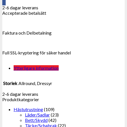
AR.
2-6 dagar leverans
mängd
Accepterade betalsätt
Faktura och Delbetalning
Full SSL-kryptering för säker handel
Ytterligare information
Storlek
Allround, Dressyr
2-6 dagar leverans
Produktkategorier
Hästutrustning
(109)
Läder/Sadlar
(23)
Bett/Skydd
(42)
Täcke/Schabrak
(22)