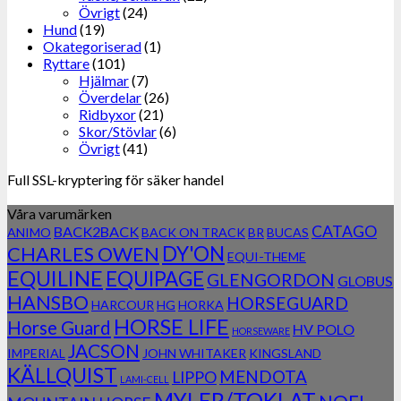
Övrigt
(24)
Hund
(19)
Okategoriserad
(1)
Ryttare
(101)
Hjälmar
(7)
Överdelar
(26)
Ridbyxor
(21)
Skor/Stövlar
(6)
Övrigt
(41)
Full SSL-kryptering för säker handel
Våra varumärken
CATAGO
BACK2BACK
ANIMO
BACK ON TRACK
BR
BUCAS
DY'ON
CHARLES OWEN
EQUI-THEME
EQUILINE
EQUIPAGE
GLENGORDON
GLOBUS
HANSBO
HORSEGUARD
HARCOUR
HG
HORKA
HORSE LIFE
Horse Guard
HV POLO
HORSEWARE
JACSON
IMPERIAL
JOHN WHITAKER
KINGSLAND
KÄLLQUIST
MENDOTA
LIPPO
LAMI-CELL
MYLER/TOKLAT