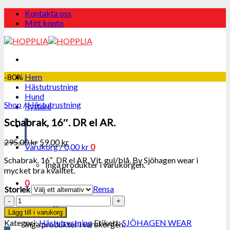
Skip
Kontakta oss
to
Mitt konto
content
-80%
Hem
Hästutrustning
Hund
Shop
/
Hästutrustning
Ryttare
Schabrak, 16″. DR el AR.
295,00
kr
59,00
kr
Varukorg /
0,00
kr
0
Schabrak. 16″. DR el AR. Vit. gul/blå. By Sjöhagen wear i
Inga produkter i varukorgen.
mycket bra kvalitet.
0
Rensa
Storlek
Schabrak,
Varukorg
16".
Lägg till i varukorg
DR
Kategori:
Hästutrustning
Etikett:
SJÖHAGEN WEAR
Inga produkter i varukorgen.
el