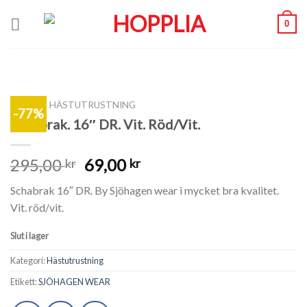
Skip
0
to
content
SHOP
/
HÄSTUTRUSTNING
-77%
Schabrak. 16″ DR. Vit. Röd/Vit.
295,00
69,00
kr
kr
Schabrak 16″ DR. By Sjöhagen wear i mycket bra kvalitet.
Vit. röd/vit.
Slut i lager
Kategori:
Hästutrustning
Etikett:
SJÖHAGEN WEAR