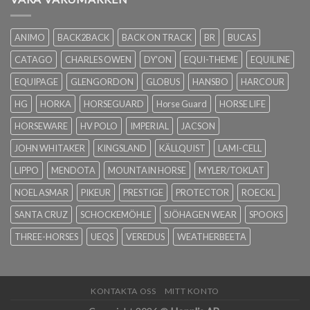
ANIMO
BACK2BACK
BACK ON TRACK
BR
BUCAS
CATAGO
CHARLES OWEN
DY'ON
EQUI-THEME
EQUILINE
EQUIPAGE
GLENGORDON
GLOBUS
HANSBO
HARCOUR
HG
HORKA
HORSEGUARD
Horse Guard
HORSE LIFE
HORSEWARE
HV POLO
IMPERIAL
JACSON
JOHN WHITAKER
KINGSLAND
KÄLLQUIST
LAMI-CELL
LIPPO
MENDOTA
MOUNTAIN HORSE
MYLER/TOKLAT
NOEL ASMAR
PIKEUR
PRESTIGE
PROTECTOR
ROECKL
SANTA CRUZ
SCHOCKEMÖHLE
SJÖHAGEN WEAR
SPOOKS
THREE-HORSES
UEQS
VEREDUS
WEATHERBEETA
KONTAKTA OSS
MITT KONTO