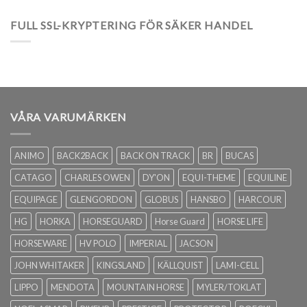
FULL SSL-KRYPTERING FÖR SÄKER HANDEL
VÅRA VARUMÄRKEN
ANIMO
BACK2BACK
BACK ON TRACK
BR
BUCAS
CATAGO
CHARLES OWEN
DY'ON
EQUI-THEME
EQUILINE
EQUIPAGE
GLENGORDON
GLOBUS
HANSBO
HARCOUR
HG
HORKA
HORSEGUARD
Horse Guard
HORSE LIFE
HORSEWARE
HV POLO
IMPERIAL
JACSON
JOHN WHITAKER
KINGSLAND
KÄLLQUIST
LAMI-CELL
LIPPO
MENDOTA
MOUNTAIN HORSE
MYLER/TOKLAT