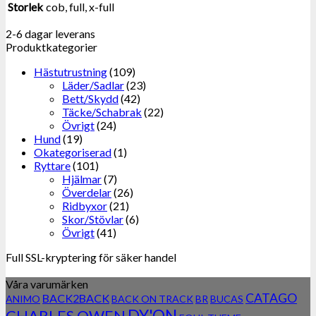
Storlek
cob, full, x-full
2-6 dagar leverans
Produktkategorier
Hästutrustning
(109)
Läder/Sadlar
(23)
Bett/Skydd
(42)
Täcke/Schabrak
(22)
Övrigt
(24)
Hund
(19)
Okategoriserad
(1)
Ryttare
(101)
Hjälmar
(7)
Överdelar
(26)
Ridbyxor
(21)
Skor/Stövlar
(6)
Övrigt
(41)
Full SSL-kryptering för säker handel
Våra varumärken
CATAGO
BACK2BACK
ANIMO
BACK ON TRACK
BR
BUCAS
DY'ON