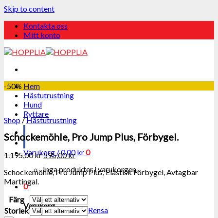
Skip to content
Kontakta oss
Mitt konto
-50%
Hem
Hästutrustning
Hund
Ryttare
Shop
/
Hästutrustning
Schockemöhle, Pro Jump Plus, Förbygel.
Varukorg /
0,00
kr
0
1.195,00
kr
595,00
kr
Inga produkter i varukorgen.
Schockemöhle, Pro Jump Plus, Elastisk Förbygel, Avtagbar
Martingal.
0
Färg
Varukorg
Rensa
Storlek