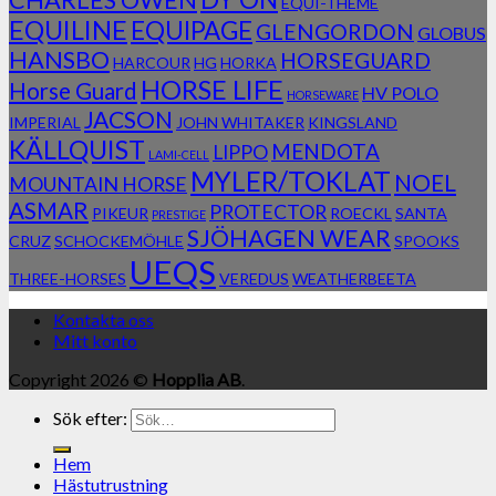
CHARLES OWEN
EQUI-THEME
EQUILINE
EQUIPAGE
GLENGORDON
GLOBUS
HANSBO
HORSEGUARD
HARCOUR
HG
HORKA
HORSE LIFE
Horse Guard
HV POLO
HORSEWARE
JACSON
IMPERIAL
JOHN WHITAKER
KINGSLAND
KÄLLQUIST
MENDOTA
LIPPO
LAMI-CELL
MYLER/TOKLAT
NOEL
MOUNTAIN HORSE
ASMAR
PROTECTOR
PIKEUR
ROECKL
SANTA
PRESTIGE
SJÖHAGEN WEAR
CRUZ
SCHOCKEMÖHLE
SPOOKS
UEQS
THREE-HORSES
VEREDUS
WEATHERBEETA
Kontakta oss
Mitt konto
Copyright 2026 ©
Hopplia AB
.
Sök efter:
Hem
Hästutrustning