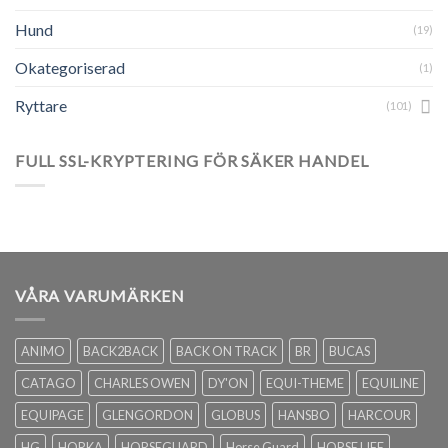
Hund
(19)
Okategoriserad
(1)
Ryttare
(101)
FULL SSL-KRYPTERING FÖR SÄKER HANDEL
VÅRA VARUMÄRKEN
ANIMO
BACK2BACK
BACK ON TRACK
BR
BUCAS
CATAGO
CHARLES OWEN
DY'ON
EQUI-THEME
EQUILINE
EQUIPAGE
GLENGORDON
GLOBUS
HANSBO
HARCOUR
HG
HORKA
HORSEGUARD
Horse Guard
HORSE LIFE