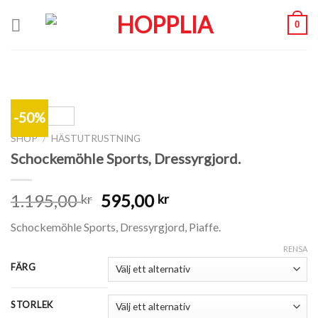
Skip
0
to
content
-50%
SHOP
/
HÄSTUTRUSTNING
Schockemöhle Sports, Dressyrgjord.
1.195,00
595,00
kr
kr
Schockemöhle Sports, Dressyrgjord, Piaffe.
RENSA
FÄRG
STORLEK