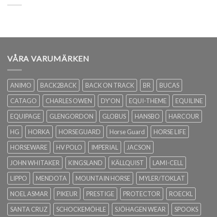
VÅRA VARUMÄRKEN
ANIMO
BACK2BACK
BACK ON TRACK
BR
BUCAS
CATAGO
CHARLES OWEN
DY'ON
EQUI-THEME
EQUILINE
EQUIPAGE
GLENGORDON
GLOBUS
HANSBO
HARCOUR
HG
HORKA
HORSEGUARD
Horse Guard
HORSE LIFE
HORSEWARE
HV POLO
IMPERIAL
JACSON
JOHN WHITAKER
KINGSLAND
KÄLLQUIST
LAMI-CELL
LIPPO
MENDOTA
MOUNTAIN HORSE
MYLER/TOKLAT
NOEL ASMAR
PIKEUR
PRESTIGE
PROTECTOR
ROECKL
SANTA CRUZ
SCHOCKEMÖHLE
SJÖHAGEN WEAR
SPOOKS