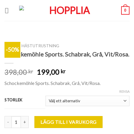
Skip
0
to
content
SHOP
/
HÄSTUTRUSTNING
-50%
Schockemöhle Sports. Schabrak, Grå, Vit/Rosa.
398,00
199,00
kr
kr
Schockemöhle Sports. Schabrak, Grå, Vit/Rosa.
RENSA
STORLEK
Schockemöhle Sports. Schabrak, Grå, Vit/Rosa. mängd
LÄGG TILL I VARUKORG