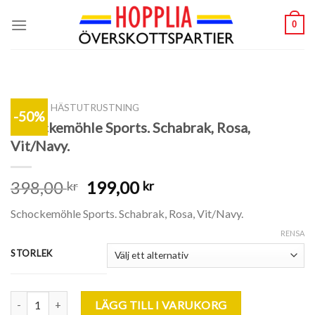
Skip
0
to
content
SHOP
/
HÄSTUTRUSTNING
-50%
Schockemöhle Sports. Schabrak, Rosa,
Vit/Navy.
398,00
199,00
kr
kr
Schockemöhle Sports. Schabrak, Rosa, Vit/Navy.
RENSA
STORLEK
Schockemöhle Sports. Schabrak, Rosa, Vit/Navy. mängd
LÄGG TILL I VARUKORG