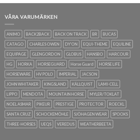
VÅRA VARUMÄRKEN
ANIMO
BACK2BACK
BACK ON TRACK
BR
BUCAS
CATAGO
CHARLES OWEN
DY'ON
EQUI-THEME
EQUILINE
EQUIPAGE
GLENGORDON
GLOBUS
HANSBO
HARCOUR
HG
HORKA
HORSEGUARD
Horse Guard
HORSE LIFE
HORSEWARE
HV POLO
IMPERIAL
JACSON
JOHN WHITAKER
KINGSLAND
KÄLLQUIST
LAMI-CELL
LIPPO
MENDOTA
MOUNTAIN HORSE
MYLER/TOKLAT
NOEL ASMAR
PIKEUR
PRESTIGE
PROTECTOR
ROECKL
SANTA CRUZ
SCHOCKEMÖHLE
SJÖHAGEN WEAR
SPOOKS
THREE-HORSES
UEQS
VEREDUS
WEATHERBEETA