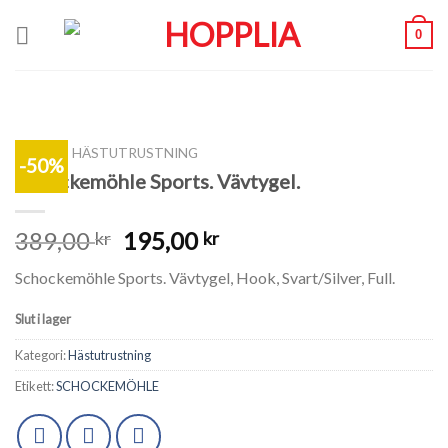
Skip
0
to
content
SHOP
/
HÄSTUTRUSTNING
-50%
Schockemöhle Sports. Vävtygel.
389,00
195,00
kr
kr
Schockemöhle Sports. Vävtygel, Hook, Svart/Silver, Full.
Slut i lager
Kategori:
Hästutrustning
Etikett:
SCHOCKEMÖHLE