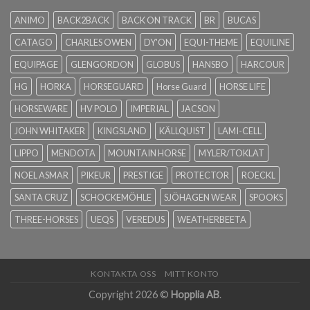
ANIMO
BACK2BACK
BACK ON TRACK
BR
BUCAS
CATAGO
CHARLES OWEN
DY'ON
EQUI-THEME
EQUILINE
EQUIPAGE
GLENGORDON
GLOBUS
HANSBO
HARCOUR
HG
HORKA
HORSEGUARD
Horse Guard
HORSE LIFE
HORSEWARE
HV POLO
IMPERIAL
JACSON
JOHN WHITAKER
KINGSLAND
KÄLLQUIST
LAMI-CELL
LIPPO
MENDOTA
MOUNTAIN HORSE
MYLER/TOKLAT
NOEL ASMAR
PIKEUR
PRESTIGE
PROTECTOR
ROECKL
SANTA CRUZ
SCHOCKEMÖHLE
SJÖHAGEN WEAR
SPOOKS
THREE-HORSES
UEQS
VEREDUS
WEATHERBEETA
KONTAKTA OSS
MITT KONTO
Copyright 2026 ©
Hopplia AB
.