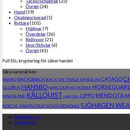
Täcke/Schabrak
(22)
Övrigt
(24)
Hund
(19)
Okategoriserad
(1)
Ryttare
(101)
Hjälmar
(7)
Överdelar
(26)
Ridbyxor
(21)
Skor/Stövlar
(6)
Övrigt
(41)
Full SSL-kryptering för säker handel
Våra varumärken
C
CATAGO
BACK2BACK
ANIMO
BACK ON TRACK
BR
BUCAS
HANSBO
HORSEGUAR
GLOBUS
HARCOUR
HG
HORKA
KÄLLQUIST
MENDOTA
LIPPO
M
KINGSLAND
LAMI-CELL
SJÖHAGEN WEA
ROECKL
SANTA CRUZ
SCHOCKEMÖHLE
Kontakta oss
Mitt konto