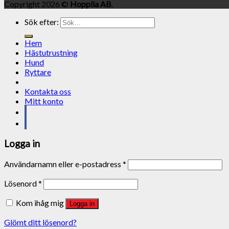
Copyright 2026 ©
Hopplia AB
.
Sök efter:
Hem
Hästutrustning
Hund
Ryttare
Kontakta oss
Mitt konto
Logga in
Användarnamn eller e-postadress
*
Lösenord
*
Kom ihåg mig
Logga in
Glömt ditt lösenord?