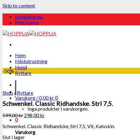
Skip to content
Kontakta oss
Mitt konto
Hem
Hästutrustning
Hund
-50%
Ryttare
Shop
/
Ryttare
Varukorg /
0,00
kr
0
Schwenkel. Classic Ridhandske. Strl 7,5.
Inga produkter i varukorgen.
599,00
kr
298,00
kr
0
Schwenkel. Classic Ridhandske, Strl 7,5, Vit, Kalvskin.
Varukorg
Slut i lager