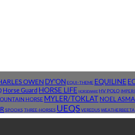
DY'ON
EQUILINE
E
HARLES OWEN
EQUI-THEME
HORSE LIFE
D
Horse Guard
HV POLO
IMPER
HORSEWARE
MYLER/TOKLAT
NOEL ASM
OUNTAIN HORSE
UEQS
R
SPOOKS
THREE-HORSES
VEREDUS
WEATHERBEETA