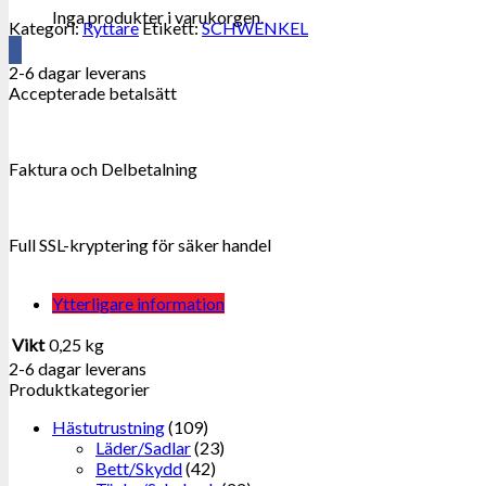
Inga produkter i varukorgen.
Kategori:
Ryttare
Etikett:
SCHWENKEL
2-6 dagar leverans
Accepterade betalsätt
Faktura och Delbetalning
Full SSL-kryptering för säker handel
Ytterligare information
Vikt
0,25 kg
2-6 dagar leverans
Produktkategorier
Hästutrustning
(109)
Läder/Sadlar
(23)
Bett/Skydd
(42)