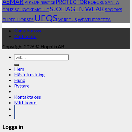
ASMAR
PROTECTOR
PIKEUR
ROECKL
SANTA
PRESTIGE
SJÖHAGEN WEAR
CRUZ
SCHOCKEMÖHLE
SPOOKS
UEQS
THREE-HORSES
VEREDUS
WEATHERBEETA
Kontakta oss
Mitt konto
Copyright 2026 ©
Hopplia AB
.
Sök
efter:
Hem
Hästutrustning
Hund
Ryttare
Kontakta oss
Mitt konto
Logga in