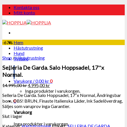
Skip
Kontakta oss
to
Mitt konto
content
-67%
Hem
Hästutrustning
Hund
Shop
/
Hästutrustning
Ryttare
Selleria De Garda. Salo Hoppsadel, 17″x
Normal.
Varukorg /
0,00
kr
0
14.995,00
kr
4.995,00
kr
Inga produkter i varukorgen.
Selleria De Garda. Salo Hoppsadel, 17″x Normal, Ändringsbar
0
bom, OBS! BRUN, Finaste Italienska Läder, Ink Sadelöverdrag,
Säljes som varuprov inga Garantier.
Varukorg
Slut i lager
Inga produkter i varukorgen.
Kategori:
Hästutrustning
Etikett:
SELLERIA DE GARDA