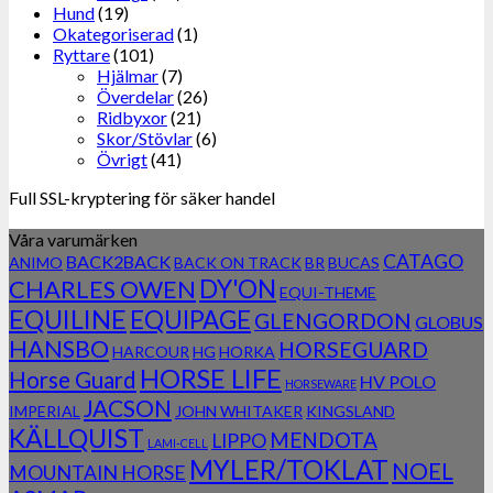
Hund
(19)
Okategoriserad
(1)
Ryttare
(101)
Hjälmar
(7)
Överdelar
(26)
Ridbyxor
(21)
Skor/Stövlar
(6)
Övrigt
(41)
Full SSL-kryptering för säker handel
Våra varumärken
CATAGO
BACK2BACK
ANIMO
BACK ON TRACK
BR
BUCAS
DY'ON
CHARLES OWEN
EQUI-THEME
EQUILINE
EQUIPAGE
GLENGORDON
GLOBUS
HANSBO
HORSEGUARD
HARCOUR
HG
HORKA
HORSE LIFE
Horse Guard
HV POLO
HORSEWARE
JACSON
IMPERIAL
JOHN WHITAKER
KINGSLAND
KÄLLQUIST
MENDOTA
LIPPO
LAMI-CELL
MYLER/TOKLAT
NOEL
MOUNTAIN HORSE