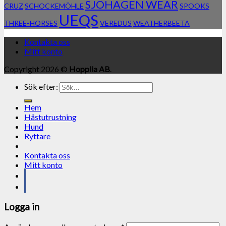
SJÖHAGEN WEAR
CRUZ
SCHOCKEMÖHLE
SPOOKS
UEQS
THREE-HORSES
VEREDUS
WEATHERBEETA
Kontakta oss
Mitt konto
Copyright 2026 ©
Hopplia AB
.
Sök efter:
Hem
Hästutrustning
Hund
Ryttare
Kontakta oss
Mitt konto
Logga in