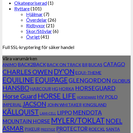
Okategoriserad
(1)
Ryttare
(101)
Hjälmar
(7)
Överdelar
(26)
Ridbyxor
(21)
Skor/Stövlar
(6)
Övrigt
(41)
Full SSL-kryptering för säker handel
Våra varumärken
CATAGO
BACK2BACK
ANIMO
BACK ON TRACK
BR
BUCAS
DY'ON
CHARLES OWEN
EQUI-THEME
EQUILINE
EQUIPAGE
GLENGORDON
GLOBUS
HANSBO
HORSEGUARD
HARCOUR
HG
HORKA
HORSE LIFE
Horse Guard
HV POLO
HORSEWARE
JACSON
IMPERIAL
JOHN WHITAKER
KINGSLAND
KÄLLQUIST
MENDOTA
LIPPO
LAMI-CELL
MYLER/TOKLAT
NOEL
MOUNTAIN HORSE
ASMAR
PROTECTOR
PIKEUR
ROECKL
SANTA
PRESTIGE