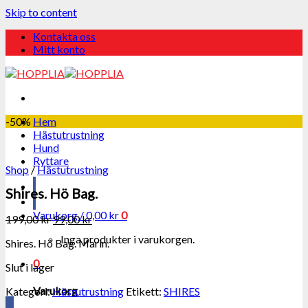
Skip to content
Kontakta oss
Mitt konto
-50%
Hem
Hästutrustning
Hund
Ryttare
Shop
/
Hästutrustning
Shires. Hö Bag.
Varukorg /
0,00
kr
0
199,00
kr
99,00
kr
Inga produkter i varukorgen.
Shires. Hö Bag. Marin.
0
Slut i lager
Varukorg
Kategori:
Hästutrustning
Etikett:
SHIRES