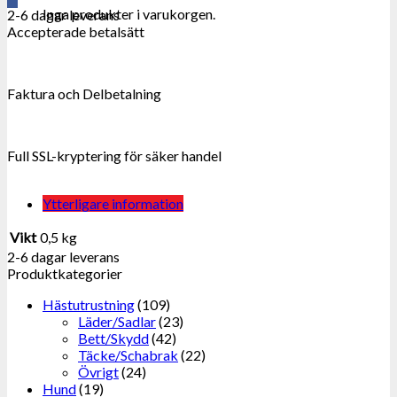
Inga produkter i varukorgen.
2-6 dagar leverans
Accepterade betalsätt
Faktura och Delbetalning
Full SSL-kryptering för säker handel
Ytterligare information
Vikt
0,5 kg
2-6 dagar leverans
Produktkategorier
Hästutrustning
(109)
Läder/Sadlar
(23)
Bett/Skydd
(42)
Täcke/Schabrak
(22)
Övrigt
(24)
Hund
(19)