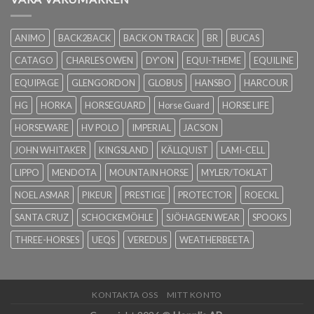
ANIMO
BACK2BACK
BACK ON TRACK
BR
BUCAS
CATAGO
CHARLES OWEN
DY'ON
EQUI-THEME
EQUILINE
EQUIPAGE
GLENGORDON
GLOBUS
HANSBO
HARCOUR
HG
HORKA
HORSEGUARD
Horse Guard
HORSE LIFE
HORSEWARE
HV POLO
IMPERIAL
JACSON
JOHN WHITAKER
KINGSLAND
KÄLLQUIST
LAMI-CELL
LIPPO
MENDOTA
MOUNTAIN HORSE
MYLER/TOKLAT
NOEL ASMAR
PIKEUR
PRESTIGE
PROTECTOR
ROECKL
SANTA CRUZ
SCHOCKEMÖHLE
SJÖHAGEN WEAR
SPOOKS
THREE-HORSES
UEQS
VEREDUS
WEATHERBEETA
KONTAKTA OSS
MITT KONTO