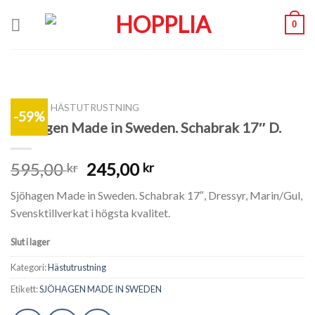
Skip
0
to
content
SHOP
/
HÄSTUTRUSTNING
-59%
Sjöhagen Made in Sweden. Schabrak 17″ D.
595,00
245,00
kr
kr
Sjöhagen Made in Sweden. Schabrak 17″, Dressyr, Marin/Gul,
Svensktillverkat i högsta kvalitet.
Slut i lager
Kategori:
Hästutrustning
Etikett:
SJÖHAGEN MADE IN SWEDEN