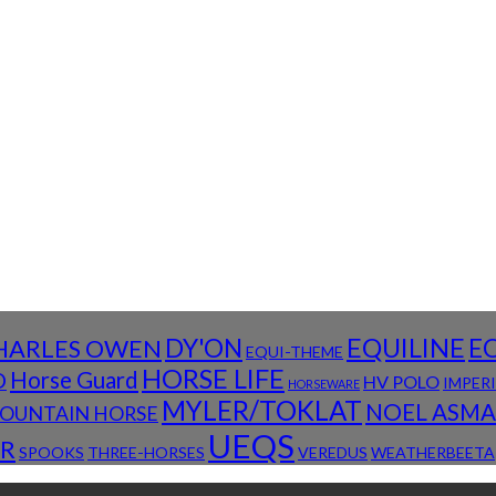
DY'ON
EQUILINE
E
HARLES OWEN
EQUI-THEME
HORSE LIFE
D
Horse Guard
HV POLO
IMPER
HORSEWARE
MYLER/TOKLAT
NOEL ASM
OUNTAIN HORSE
UEQS
R
SPOOKS
THREE-HORSES
VEREDUS
WEATHERBEETA