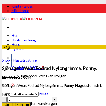
Skip
Kontakta oss
to
Mitt konto
content
Hem
Hästutrustning
Hund
-76%
Ryttare
Shop
/
Hästutrustning
Varukorg /
0,00
kr
0
Sjöhagen Wear. Fodrad Nylongrimma. Ponny.
Inga produkter i varukorgen.
119,00
kr
29,00
kr
0
Sjöhagen Wear. Fodrad Nylongrimma, Ponny. Något stor i strl.
Varukorg
Rensa
Färg
Sjöhagen
Inga produkter i varukorgen.
Wear.
Lägg till i varukorg