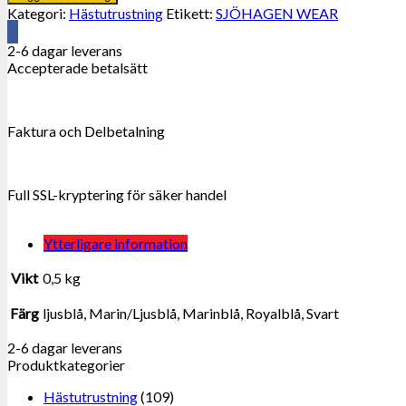
Fodrad
Kategori:
Hästutrustning
Etikett:
SJÖHAGEN WEAR
Nylongrimma.
Ponny.
2-6 dagar leverans
mängd
Accepterade betalsätt
Faktura och Delbetalning
Full SSL-kryptering för säker handel
Ytterligare information
Vikt
0,5 kg
Färg
ljusblå, Marin/Ljusblå, Marinblå, Royalblå, Svart
2-6 dagar leverans
Produktkategorier
Hästutrustning
(109)