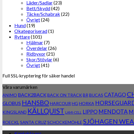
Läder/Sadlar
(23)
Bett/Skydd
(42)
Täcke/Schabrak
(22)
Övrigt
(24)
Hund
(19)
Okategoriserad
(1)
Ryttare
(101)
Hjälmar
(7)
Överdelar
(26)
Ridbyxor
(21)
Skor/Stövlar
(6)
Övrigt
(41)
Full SSL-kryptering för säker handel
Våra varumärken
C
CATAGO
BACK2BACK
ANIMO
BACK ON TRACK
BR
BUCAS
HANSBO
HORSEGUAR
GLOBUS
HARCOUR
HG
HORKA
KÄLLQUIST
MENDOTA
LIPPO
M
KINGSLAND
LAMI-CELL
SJÖHAGEN WEA
ROECKL
SANTA CRUZ
SCHOCKEMÖHLE
Kontakta oss