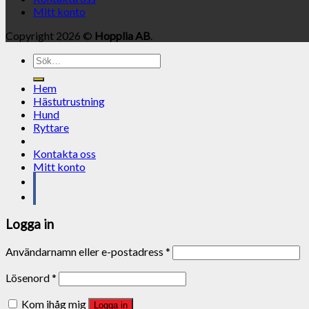
Mitt konto
Copyright 2026 ©
Hopplia AB
.
Sök
efter:
Hem
Hästutrustning
Hund
Ryttare
Kontakta oss
Mitt konto
Logga in
Användarnamn eller e-postadress
*
Lösenord
*
Kom ihåg mig
Logga in