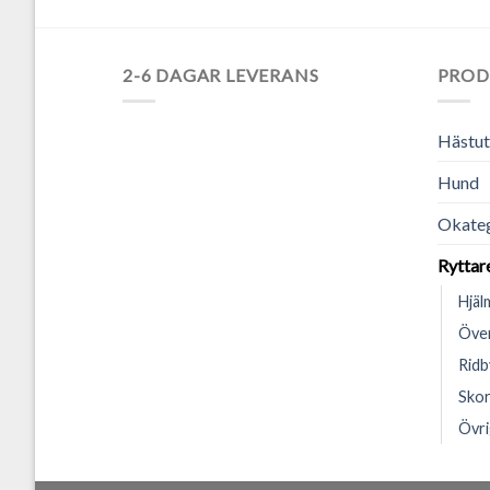
2-6 DAGAR LEVERANS
PROD
Hästut
Hund
Okateg
Ryttar
Hjäl
Över
Ridb
Skor
Övri