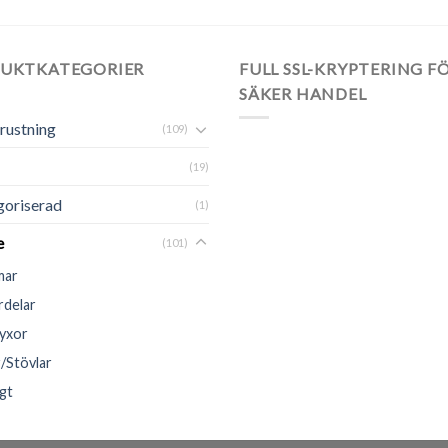
UKTKATEGORIER
FULL SSL-KRYPTERING F
SÄKER HANDEL
rustning
(109)
(19)
oriserad
(1)
e
(101)
mar
delar
yxor
/Stövlar
gt