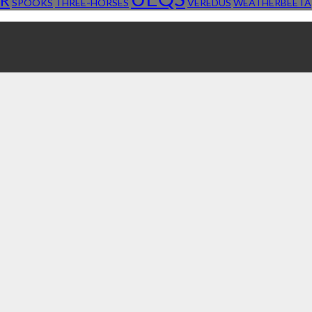
R
SPOOKS
THREE-HORSES
VEREDUS
WEATHERBEETA