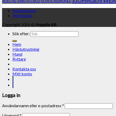
SJÖHAGEN WEA
ROECKL
SANTA CRUZ
SCHOCKEMÖHLE
Kontakta oss
Mitt konto
Copyright 2026 ©
Hopplia AB
.
Sök efter:
Hem
Hästutrustning
Hund
Ryttare
Kontakta oss
Mitt konto
Logga in
Användarnamn eller e-postadress
*
Lösenord
*