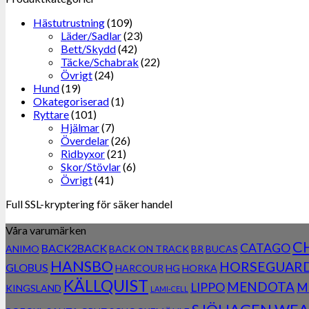
Hästutrustning
(109)
Läder/Sadlar
(23)
Bett/Skydd
(42)
Täcke/Schabrak
(22)
Övrigt
(24)
Hund
(19)
Okategoriserad
(1)
Ryttare
(101)
Hjälmar
(7)
Överdelar
(26)
Ridbyxor
(21)
Skor/Stövlar
(6)
Övrigt
(41)
Full SSL-kryptering för säker handel
Våra varumärken
C
CATAGO
BACK2BACK
ANIMO
BACK ON TRACK
BR
BUCAS
HANSBO
HORSEGUAR
GLOBUS
HARCOUR
HG
HORKA
KÄLLQUIST
MENDOTA
LIPPO
M
KINGSLAND
LAMI-CELL