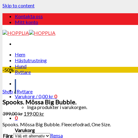
Skip to content
Kontakta oss
Mitt konto
Hem
Hästutrustning
Hund
-50%
Ryttare
Shop
/
Ryttare
Varukorg /
0,00
kr
0
Spooks. Mössa Big Bubble.
Inga produkter i varukorgen.
399,00
kr
199,00
kr
0
Spooks. Mössa Big Bubble. Fleecefodrad, One Size.
Varukorg
Rensa
Färg