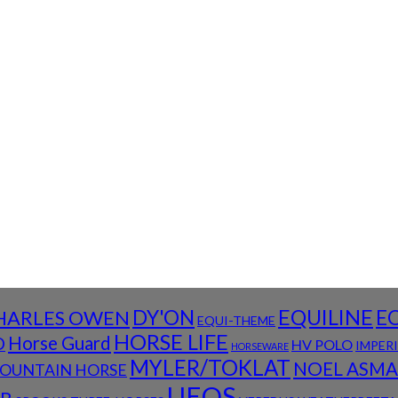
DY'ON
EQUILINE
E
HARLES OWEN
EQUI-THEME
HORSE LIFE
D
Horse Guard
HV POLO
IMPER
HORSEWARE
MYLER/TOKLAT
NOEL ASM
OUNTAIN HORSE
UEQS