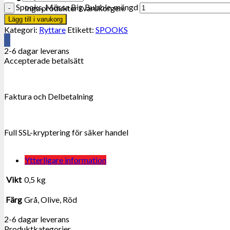
Spooks. Mössa Big Bubble. mängd
Inga produkter i varukorgen.
Lägg till i varukorg
Kategori:
Ryttare
Etikett:
SPOOKS
2-6 dagar leverans
Accepterade betalsätt
Faktura och Delbetalning
Full SSL-kryptering för säker handel
Ytterligare information
Vikt
0,5 kg
Färg
Grå, Olive, Röd
2-6 dagar leverans
Produktkategorier