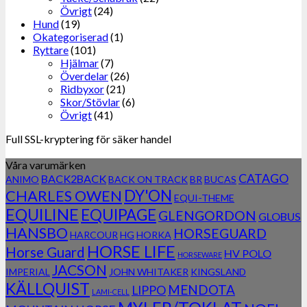
Övrigt
(24)
Hund
(19)
Okategoriserad
(1)
Ryttare
(101)
Hjälmar
(7)
Överdelar
(26)
Ridbyxor
(21)
Skor/Stövlar
(6)
Övrigt
(41)
Full SSL-kryptering för säker handel
Våra varumärken
CATAGO
BACK2BACK
ANIMO
BACK ON TRACK
BR
BUCAS
DY'ON
CHARLES OWEN
EQUI-THEME
EQUILINE
EQUIPAGE
GLENGORDON
GLOBUS
HANSBO
HORSEGUARD
HARCOUR
HG
HORKA
HORSE LIFE
Horse Guard
HV POLO
HORSEWARE
JACSON
IMPERIAL
JOHN WHITAKER
KINGSLAND
KÄLLQUIST
MENDOTA
LIPPO
LAMI-CELL