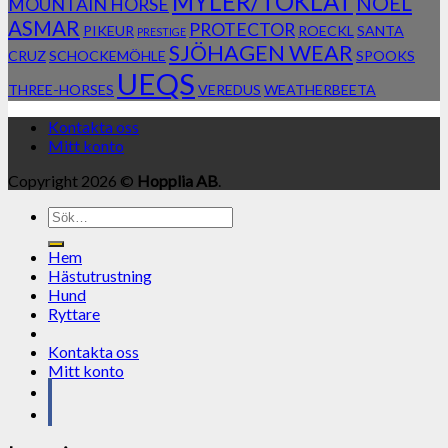
MYLER/TOKLAT
NOEL
MOUNTAIN HORSE
ASMAR
PROTECTOR
PIKEUR
ROECKL
SANTA
PRESTIGE
SJÖHAGEN WEAR
CRUZ
SCHOCKEMÖHLE
SPOOKS
UEQS
THREE-HORSES
VEREDUS
WEATHERBEETA
Kontakta oss
Mitt konto
Copyright 2026 ©
Hopplia AB
.
Sök
efter:
Hem
Hästutrustning
Hund
Ryttare
Kontakta oss
Mitt konto