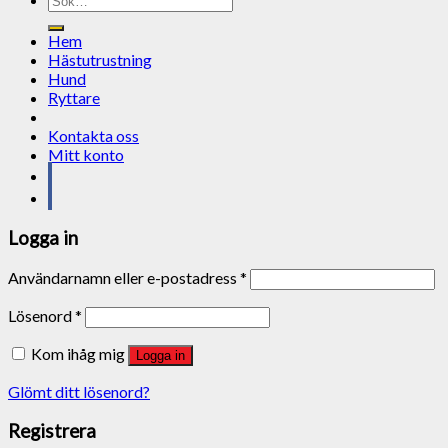
efter:
Hem
Hästutrustning
Hund
Ryttare
Kontakta oss
Mitt konto
Logga in
Användarnamn eller e-postadress
*
Lösenord
*
Kom ihåg mig
Logga in
Glömt ditt lösenord?
Registrera