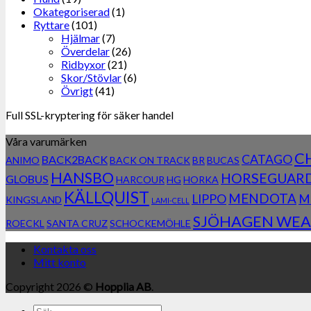
Okategoriserad
(1)
Ryttare
(101)
Hjälmar
(7)
Överdelar
(26)
Ridbyxor
(21)
Skor/Stövlar
(6)
Övrigt
(41)
Full SSL-kryptering för säker handel
Våra varumärken
C
CATAGO
BACK2BACK
ANIMO
BACK ON TRACK
BR
BUCAS
HANSBO
HORSEGUAR
GLOBUS
HARCOUR
HG
HORKA
KÄLLQUIST
MENDOTA
LIPPO
M
KINGSLAND
LAMI-CELL
SJÖHAGEN WEA
ROECKL
SANTA CRUZ
SCHOCKEMÖHLE
Kontakta oss
Mitt konto
Copyright 2026 ©
Hopplia AB
.
Sök