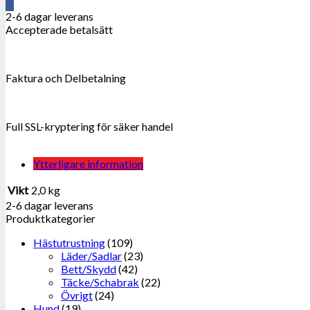
2-6 dagar leverans
Accepterade betalsätt
Faktura och Delbetalning
Full SSL-kryptering för säker handel
Ytterligare information
Vikt
2,0 kg
2-6 dagar leverans
Produktkategorier
Hästutrustning
(109)
Läder/Sadlar
(23)
Bett/Skydd
(42)
Täcke/Schabrak
(22)
Övrigt
(24)
Hund
(19)