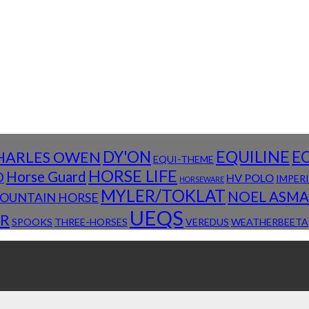
DY'ON
EQUILINE
E
HARLES OWEN
EQUI-THEME
HORSE LIFE
D
Horse Guard
HV POLO
IMPER
HORSEWARE
MYLER/TOKLAT
NOEL ASM
OUNTAIN HORSE
UEQS
R
SPOOKS
THREE-HORSES
VEREDUS
WEATHERBEETA