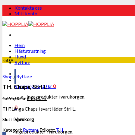
Skip
Kontakta oss
to
Mitt konto
content
Hem
Hästutrustning
Hund
-50%
Ryttare
Shop
/
Ryttare
Varukorg /
0,00
kr
0
TH. Chaps, Strl L.
Inga produkter i varukorgen.
1.695,00
kr
845,00
kr
0
TH. Långa Chaps i svart läder, Strl L.
Varukorg
Slut i lager
Kategori:
Ryttare
Etikett:
TH
Inga produkter i varukorgen.