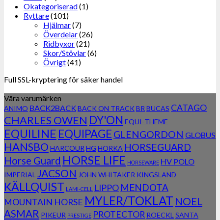
Okategoriserad
(1)
Ryttare
(101)
Hjälmar
(7)
Överdelar
(26)
Ridbyxor
(21)
Skor/Stövlar
(6)
Övrigt
(41)
Full SSL-kryptering för säker handel
Våra varumärken
CATAGO
BACK2BACK
ANIMO
BACK ON TRACK
BR
BUCAS
DY'ON
CHARLES OWEN
EQUI-THEME
EQUILINE
EQUIPAGE
GLENGORDON
GLOBUS
HANSBO
HORSEGUARD
HARCOUR
HG
HORKA
HORSE LIFE
Horse Guard
HV POLO
HORSEWARE
JACSON
IMPERIAL
JOHN WHITAKER
KINGSLAND
KÄLLQUIST
MENDOTA
LIPPO
LAMI-CELL
MYLER/TOKLAT
NOEL
MOUNTAIN HORSE
ASMAR
PROTECTOR
PIKEUR
ROECKL
SANTA
PRESTIGE