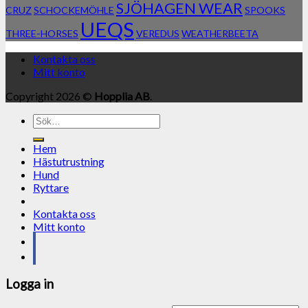
SJÖHAGEN WEAR
CRUZ
SCHOCKEMÖHLE
SPOOKS
UEQS
THREE-HORSES
VEREDUS
WEATHERBEETA
Kontakta oss
Mitt konto
Copyright 2026 ©
Hopplia AB
.
Sök
efter:
Hem
Hästutrustning
Hund
Ryttare
Kontakta oss
Mitt konto
Logga in