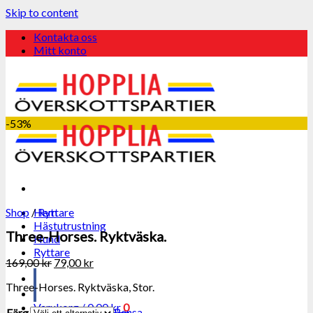
Skip to content
Kontakta oss
Mitt konto
-53%
Shop
/
Hem
Ryttare
Hästutrustning
Three-Horses. Ryktväska.
Hund
Ryttare
169,00
kr
79,00
kr
Three-Horses. Ryktväska, Stor.
Varukorg /
0,00
kr
0
Rensa
Färg