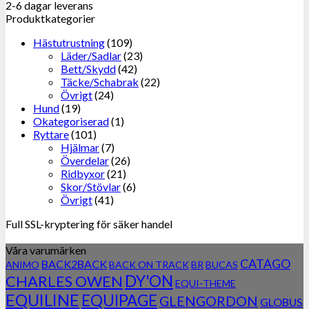
2-6 dagar leverans
Produktkategorier
Hästutrustning
(109)
Läder/Sadlar
(23)
Bett/Skydd
(42)
Täcke/Schabrak
(22)
Övrigt
(24)
Hund
(19)
Okategoriserad
(1)
Ryttare
(101)
Hjälmar
(7)
Överdelar
(26)
Ridbyxor
(21)
Skor/Stövlar
(6)
Övrigt
(41)
Full SSL-kryptering för säker handel
Våra varumärken
CATAGO
BACK2BACK
ANIMO
BACK ON TRACK
BR
BUCAS
DY'ON
CHARLES OWEN
EQUI-THEME
EQUILINE
EQUIPAGE
GLENGORDON
GLOBUS