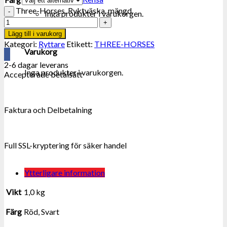
Three-Horses. Ryktväska. mängd
Inga produkter i varukorgen.
0
Lägg till i varukorg
Kategori:
Ryttare
Etikett:
THREE-HORSES
Varukorg
2-6 dagar leverans
Inga produkter i varukorgen.
Accepterade betalsätt
Faktura och Delbetalning
Full SSL-kryptering för säker handel
Ytterligare information
Vikt
1,0 kg
Färg
Röd, Svart