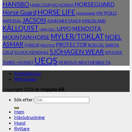
HANSBO
HORSEGUARD
HARCOUR
HG
HORKA
HORSE LIFE
Horse Guard
HV POLO
HORSEWARE
JACSON
IMPERIAL
JOHN WHITAKER
KINGSLAND
KÄLLQUIST
MENDOTA
LIPPO
LAMI-CELL
MYLER/TOKLAT
NOEL
MOUNTAIN HORSE
ASMAR
PROTECTOR
PIKEUR
ROECKL
SANTA
PRESTIGE
SJÖHAGEN WEAR
CRUZ
SCHOCKEMÖHLE
SPOOKS
UEQS
THREE-HORSES
VEREDUS
WEATHERBEETA
Kontakta oss
Mitt konto
Copyright 2026 ©
Hopplia AB
.
Sök efter:
Hem
Hästutrustning
Hund
Ryttare