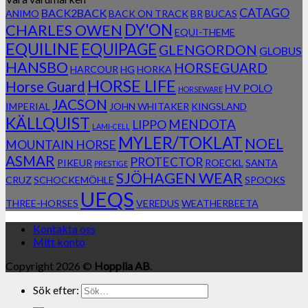
CATAGO
BACK2BACK
ANIMO
BACK ON TRACK
BR
BUCAS
DY'ON
CHARLES OWEN
EQUI-THEME
EQUILINE
EQUIPAGE
GLENGORDON
GLOBUS
HANSBO
HORSEGUARD
HARCOUR
HG
HORKA
HORSE LIFE
Horse Guard
HV POLO
HORSEWARE
JACSON
IMPERIAL
JOHN WHITAKER
KINGSLAND
KÄLLQUIST
MENDOTA
LIPPO
LAMI-CELL
MYLER/TOKLAT
NOEL
MOUNTAIN HORSE
ASMAR
PROTECTOR
PIKEUR
ROECKL
SANTA
PRESTIGE
SJÖHAGEN WEAR
CRUZ
SCHOCKEMÖHLE
SPOOKS
UEQS
THREE-HORSES
VEREDUS
WEATHERBEETA
Kontakta oss
Mitt konto
Copyright 2026 ©
Hopplia AB
.
Sök efter: