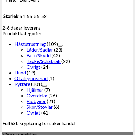
Storlek
54-55, 55-58
2-6 dagar leverans
Produktkategorier
Hästutrustning
(109)
Läder/Sadlar
(23)
Bett/Skydd
(42)
Täcke/Schabrak
(22)
Övrigt
(24)
Hund
(19)
Okategoriserad
(1)
Ryttare
(101)
Hjälmar
(7)
Överdelar
(26)
Ridbyxor
(21)
Skor/Stövlar
(6)
Övrigt
(41)
Full SSL-kryptering för säker handel
Våra varumärken