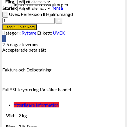
Färg
Inga produkter i varukorgen.
Rensa
Storlek
Uvex. Perfexxion ll Hjälm. mängd
Lägg till i varukorg
Kategori:
Ryttare
Etikett:
UVEX
2-6 dagar leverans
Accepterade betalsätt
Faktura och Delbetalning
Full SSL-kryptering för säker handel
Ytterligare information
Vikt
2 kg
Färg
Blå, Svart