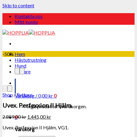
Skip to content
Kontakta oss
Mitt konto
-50%
Hem
Hästutrustning
Hund
Ryttare
Shop
/
Ryttare
Varukorg /
0,00
kr
0
Uvex. Perfexxion ll Hjälm.
Inga produkter i varukorgen.
2.889,00
kr
1.445,00
kr
0
Uvex. Perfexxion II Hjälm, VG1.
Varukorg