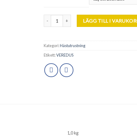
Veredus. Pro-Jump. mängd
LÄGG TILL I VARUKO
Kategori:
Hästutrustning
Etikett:
VEREDUS
1,0 kg