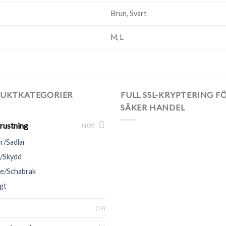
Brun, Svart
M, L
UKTKATEGORIER
FULL SSL-KRYPTERING F
SÄKER HANDEL
rustning
(109)
r/Sadlar
/Skydd
e/Schabrak
gt
(19)