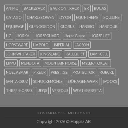
ANIMO
BACK2BACK
BACK ON TRACK
BR
BUCAS
CATAGO
CHARLES OWEN
DY'ON
EQUI-THEME
EQUILINE
EQUIPAGE
GLENGORDON
GLOBUS
HANSBO
HARCOUR
HG
HORKA
HORSEGUARD
Horse Guard
HORSE LIFE
HORSEWARE
HV POLO
IMPERIAL
JACSON
JOHN WHITAKER
KINGSLAND
KÄLLQUIST
LAMI-CELL
LIPPO
MENDOTA
MOUNTAIN HORSE
MYLER/TOKLAT
NOEL ASMAR
PIKEUR
PRESTIGE
PROTECTOR
ROECKL
SANTA CRUZ
SCHOCKEMÖHLE
SJÖHAGEN WEAR
SPOOKS
THREE-HORSES
UEQS
VEREDUS
WEATHERBEETA
KONTAKTA OSS
MITT KONTO
Copyright 2026 ©
Hopplia AB
.