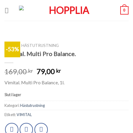
Skip
0
to
content
SHOP
/
HÄSTUTRUSTNING
-53%
Vimital. Multi Pro Balance.
169,00
79,00
kr
kr
Vimital. Multi Pro Balance, 1l.
Slut i lager
Kategori:
Hästutrustning
Etikett:
VIMITAL