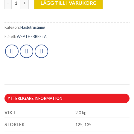
WeatherBeeta. Wick-Dry Cooler. mängd
LÄGG TILL I VARUKORG
Kategori:
Hästutrustning
Etikett:
WEATHERBEETA
YTTERLIGARE INFORMATION
VIKT
2,0 kg
STORLEK
125, 135