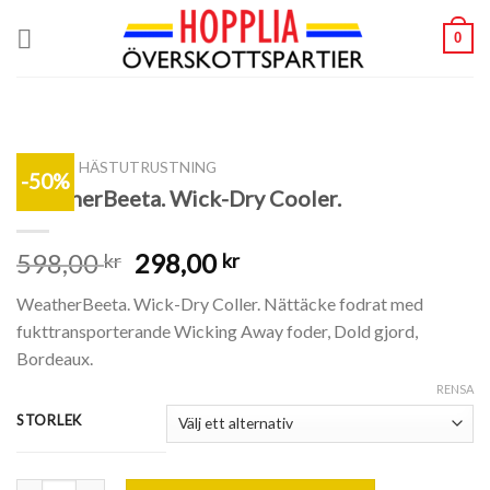
Skip
0
to
content
SHOP
/
HÄSTUTRUSTNING
-50%
WeatherBeeta. Wick-Dry Cooler.
598,00
298,00
kr
kr
WeatherBeeta. Wick-Dry Coller. Nättäcke fodrat med
fukttransporterande Wicking Away foder, Dold gjord,
Bordeaux.
RENSA
STORLEK