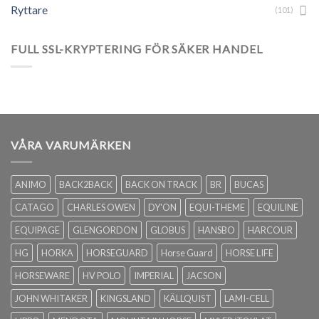
Ryttare
(101)
FULL SSL-KRYPTERING FÖR SÄKER HANDEL
VÅRA VARUMÄRKEN
ANIMO
BACK2BACK
BACK ON TRACK
BR
BUCAS
CATAGO
CHARLES OWEN
DY'ON
EQUI-THEME
EQUILINE
EQUIPAGE
GLENGORDON
GLOBUS
HANSBO
HARCOUR
HG
HORKA
HORSEGUARD
Horse Guard
HORSE LIFE
HORSEWARE
HV POLO
IMPERIAL
JACSON
JOHN WHITAKER
KINGSLAND
KÄLLQUIST
LAMI-CELL