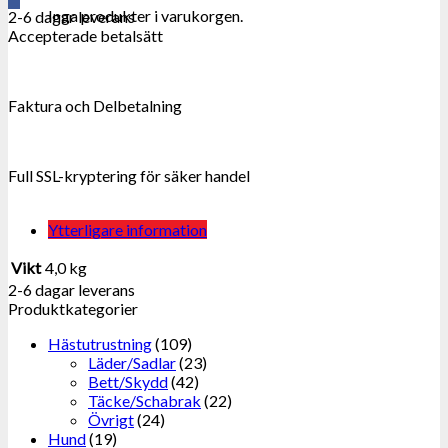
Inga produkter i varukorgen.
2-6 dagar leverans
Accepterade betalsätt
Faktura och Delbetalning
Full SSL-kryptering för säker handel
Ytterligare information
Vikt
4,0 kg
2-6 dagar leverans
Produktkategorier
Hästutrustning
(109)
Läder/Sadlar
(23)
Bett/Skydd
(42)
Täcke/Schabrak
(22)
Övrigt
(24)
Hund
(19)