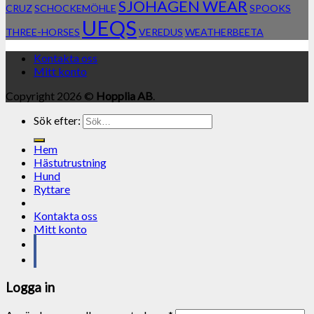
SJÖHAGEN WEAR
CRUZ
SCHOCKEMÖHLE
SPOOKS
UEQS
THREE-HORSES
VEREDUS
WEATHERBEETA
Kontakta oss
Mitt konto
Copyright 2026 ©
Hopplia AB
.
Sök efter:
Hem
Hästutrustning
Hund
Ryttare
Kontakta oss
Mitt konto
Logga in