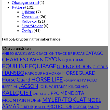
Okategoriserad
(1)
Ryttare
(101)
Hjälmar
(7)
Överdelar
(26)
Ridbyxor
(21)
Skor/Stövlar
(6)
Övrigt
(41)
Full SSL-kryptering för säker handel
Våra varumärken
CATAGO
BACK2BACK
ANIMO
BACK ON TRACK
BR
BUCAS
DY'ON
CHARLES OWEN
EQUI-THEME
EQUILINE
EQUIPAGE
GLENGORDON
GLOBUS
HANSBO
HORSEGUARD
HARCOUR
HG
HORKA
HORSE LIFE
Horse Guard
HV POLO
HORSEWARE
JACSON
IMPERIAL
JOHN WHITAKER
KINGSLAND
KÄLLQUIST
MENDOTA
LIPPO
LAMI-CELL
MYLER/TOKLAT
NOEL
MOUNTAIN HORSE
ASMAR
PROTECTOR
PIKEUR
ROECKL
SANTA
PRESTIGE