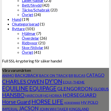
Läder/Sadlar
(23)
Bett/Skydd
(42)
Täcke/Schabrak
(22)
Övrigt
(24)
Hund
(19)
Okategoriserad
(1)
Ryttare
(101)
Hjälmar
(7)
Överdelar
(26)
Ridbyxor
(21)
Skor/Stövlar
(6)
Övrigt
(41)
Full SSL-kryptering för säker handel
Våra varumärken
CATAGO
BACK2BACK
ANIMO
BACK ON TRACK
BR
BUCAS
DY'ON
CHARLES OWEN
EQUI-THEME
EQUILINE
EQUIPAGE
GLENGORDON
GLOBUS
HANSBO
HORSEGUARD
HARCOUR
HG
HORKA
HORSE LIFE
Horse Guard
HV POLO
HORSEWARE
JACSON
IMPERIAL
JOHN WHITAKER
KINGSLAND