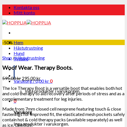
Skip
Kontakta oss
to
Mitt konto
content
-50%
Hem
Hästutrustning
Hund
Shop
/
Hästutrustning
Ryttare
Woof Wear. Therapy Boots.
595,00
kr
295,00
kr
Varukorg /
0,00
kr
0
The Ice Therapy Boot is a versatile boot that enables both hot
Inga produkter i varukorgen.
and cold therapy to aid recovery after periods of stress and as a
complementary treatment for leg injuries.
0
Made from 7mm closed cell neoprene featuring touch & close
Varukorg
fastenings for improved fit, the elasticated mesh pockets safely
contain hot & cold therapy packs (available separately) as well
Inga produkter i varukorgen.
as ice. One Size.