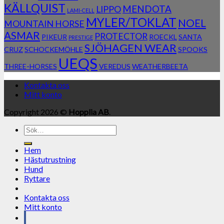
KÄLLQUIST
MENDOTA
LIPPO
LAMI-CELL
MYLER/TOKLAT
NOEL
MOUNTAIN HORSE
ASMAR
PROTECTOR
PIKEUR
ROECKL
SANTA
PRESTIGE
SJÖHAGEN WEAR
CRUZ
SCHOCKEMÖHLE
SPOOKS
UEQS
THREE-HORSES
VEREDUS
WEATHERBEETA
Kontakta oss
Mitt konto
Copyright 2026 ©
Hopplia AB
.
Sök
efter:
Hem
Hästutrustning
Hund
Ryttare
Kontakta oss
Mitt konto