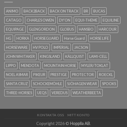
ANIMO
BACK2BACK
BACK ON TRACK
BR
BUCAS
CATAGO
CHARLES OWEN
DY'ON
EQUI-THEME
EQUILINE
EQUIPAGE
GLENGORDON
GLOBUS
HANSBO
HARCOUR
HG
HORKA
HORSEGUARD
Horse Guard
HORSE LIFE
HORSEWARE
HV POLO
IMPERIAL
JACSON
JOHN WHITAKER
KINGSLAND
KÄLLQUIST
LAMI-CELL
LIPPO
MENDOTA
MOUNTAIN HORSE
MYLER/TOKLAT
NOEL ASMAR
PIKEUR
PRESTIGE
PROTECTOR
ROECKL
SANTA CRUZ
SCHOCKEMÖHLE
SJÖHAGEN WEAR
SPOOKS
THREE-HORSES
UEQS
VEREDUS
WEATHERBEETA
KONTAKTA OSS
MITT KONTO
Copyright 2026 ©
Hopplia AB
.