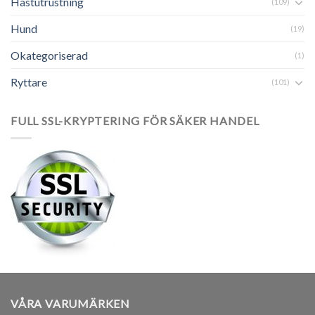
Hästutrustning
(109)
Hund
(19)
Okategoriserad
(1)
Ryttare
(101)
FULL SSL-KRYPTERING FÖR SÄKER HANDEL
VÅRA VARUMÄRKEN