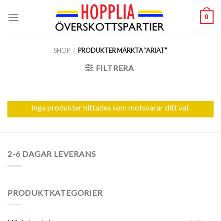
Skip
0
to
content
SHOP
/
PRODUKTER MÄRKTA ”ARIAT”
FILTRERA
Inga produkter hittades som motsvarar ditt val.
2-6 DAGAR LEVERANS
PRODUKTKATEGORIER