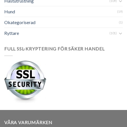
Hästutrustning
(109)
Hund
(19)
Okategoriserad
(1)
Ryttare
(101)
FULL SSL-KRYPTERING FÖR SÄKER HANDEL
VÅRA VARUMÄRKEN