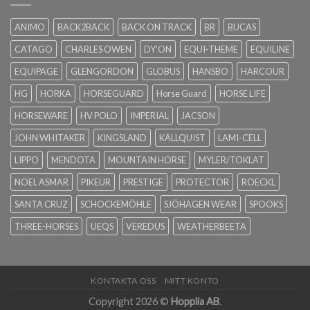
ANIMO
BACK2BACK
BACK ON TRACK
BR
BUCAS
CATAGO
CHARLES OWEN
DY'ON
EQUI-THEME
EQUILINE
EQUIPAGE
GLENGORDON
GLOBUS
HANSBO
HARCOUR
HG
HORKA
HORSEGUARD
Horse Guard
HORSE LIFE
HORSEWARE
HV POLO
IMPERIAL
JACSON
JOHN WHITAKER
KINGSLAND
KÄLLQUIST
LAMI-CELL
LIPPO
MENDOTA
MOUNTAIN HORSE
MYLER/TOKLAT
NOEL ASMAR
PIKEUR
PRESTIGE
PROTECTOR
ROECKL
SANTA CRUZ
SCHOCKEMÖHLE
SJÖHAGEN WEAR
SPOOKS
THREE-HORSES
UEQS
VEREDUS
WEATHERBEETA
KONTAKTA OSS
MITT KONTO
Copyright 2026 ©
Hopplia AB
.