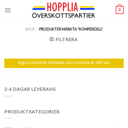
Skip
0
to
content
SHOP
/
PRODUKTER MÄRKTA ”KOMPERDELL”
FILTRERA
Inga produkter hittades som motsvarar ditt val.
2-6 DAGAR LEVERANS
PRODUKTKATEGORIER